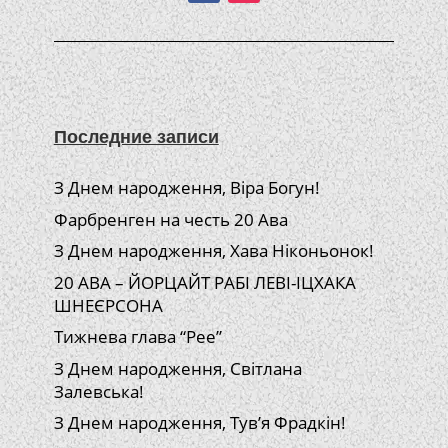
Последние записи
З Днем народження, Віра Богун!
Фарбренген на честь 20 Ава
З Днем народження, Хава Ніконьонок!
20 АВА – ЙОРЦАЙТ РАБІ ЛЕВІ-ІЦХАКА
ШНЕЄРСОНА
Тижнева глава “Рее”
З Днем народження, Світлана
Залевська!
З Днем народження, Тув’я Фрадкін!