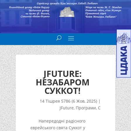
JFUTURE:
НЕЗАБАРОМ
СУККОТ!
14 Тішрея 5786 (6 Жов, 2025)
|
JFuture
,
Програми
,
С
Напередодні радісного
єврейського свята Суккот у