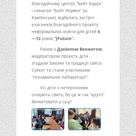
благодійному центрі “Бейт Барух”
і синагозі “Бейт Реувен” (м.
Кам’янське), відбулась зустріч
учасників благодійного проєкту
неформальної освіти для дітей
6
—12
років
“JFuture”.
Разом з
Даніелою Венжегою
,
модератором проєкту, діти
згадали Закони та традиції свята
Суккот та стали учасниками
“пізнавальної лабораторії”.
Усі діти з нетерпінням
очікують свято, бо це ж так “круто”
бенкетувати у суці!