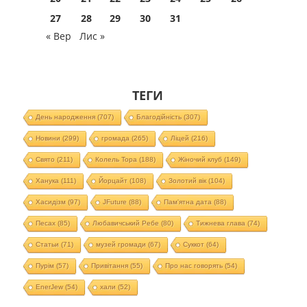
27
28
29
30
31
« Вер
Лис »
ТЕГИ
День народження
(707)
Благодійність
(307)
Новини
(299)
громада
(265)
Ліцей
(216)
Свято
(211)
Колель Тора
(188)
Жіночий клуб
(149)
Ханука
(111)
Йорцайт
(108)
Золотий вік
(104)
Хасидізм
(97)
JFuture
(88)
Пам'ятна дата
(88)
Песах
(85)
Любавичський Ребе
(80)
Тижнева глава
(74)
Статьи
(71)
музей громади
(67)
Суккот
(64)
Пурім
(57)
Привітання
(55)
Про нас говорять
(54)
EnerJew
(54)
хали
(52)