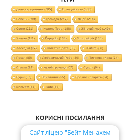
День народження
(705)
Благодійність
(308)
Новини
(299)
громада
(267)
Ліцей
(216)
Свято
(211)
Колель Тора
(188)
Жіночий клуб
(149)
Ханука
(111)
Йорцайт
(108)
Золотий вік
(105)
Хасидізм
(97)
Пам'ятна дата
(88)
JFuture
(88)
Песах
(85)
Любавичський Ребе
(80)
Тижнева глава
(74)
Статьи
(71)
музей громади
(67)
Суккот
(64)
Пурім
(57)
Привітання
(55)
Про нас говорять
(54)
EnerJew
(54)
хали
(53)
КОРИСНІ ПОСИЛАННЯ
Сайт ліцею "Бейт Менахем