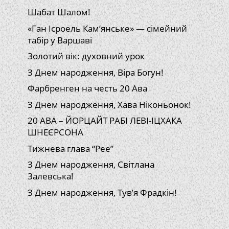
Шабат Шалом!
«Ган Ісроель Кам’янське» — сімейний
табір у Варшаві
Золотий вік: духовний урок
З Днем народження, Віра Богун!
Фарбренген на честь 20 Ава
З Днем народження, Хава Ніконьонок!
20 АВА – ЙОРЦАЙТ РАБІ ЛЕВІ-ІЦХАКА
ШНЕЄРСОНА
Тижнева глава “Рее”
З Днем народження, Світлана
Залевська!
З Днем народження, Тув’я Фрадкін!