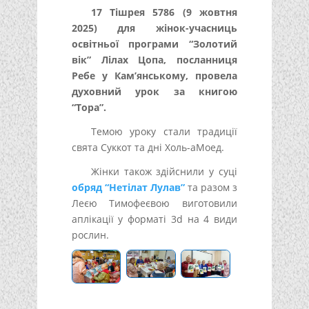
17 Тішрея 5786 (9 жовтня
2025) для жінок-учасниць
освітньої програми “Золотий
вік” Лілах Цопа, посланниця
Ребе у Кам’янському, провела
духовний урок за книгою
“Тора”.
Темою уроку стали традиції
свята Суккот та дні Холь-аМоед.
Жінки також здійснили у суці
обряд “Нетілат Лулав”
та разом з
Леєю Тимофеєвою виготовили
аплікації у форматі 3d на 4 види
рослин.