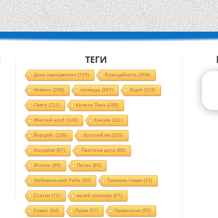
ТЕГИ
Й
День народження
(705)
Благодійність
(308)
Новини
(299)
громада
(267)
Ліцей
(216)
Свято
(211)
Колель Тора
(188)
Жіночий клуб
(149)
Ханука
(111)
Йорцайт
(108)
Золотий вік
(105)
Хасидізм
(97)
Пам'ятна дата
(88)
JFuture
(88)
Песах
(85)
Любавичський Ребе
(80)
Тижнева глава
(74)
Статьи
(71)
музей громади
(67)
Суккот
(64)
Пурім
(57)
Привітання
(55)