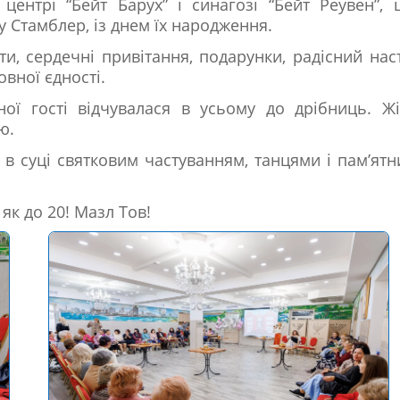
 центрі “Бейт Барух” і синагозі “Бейт Реувен”,
у Стамблер, із днем їх народження.
іти, сердечні привітання, подарунки, радісний нас
вної єдності.
ної гості відчувалася в усьому до дрібниць. Ж
ю.
я в суці святковим частуванням, танцями і пам’ят
як до 20! Мазл Тов!