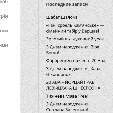
 щоб
Последние записи
трій
Шабат Шалом!
«Ган Ісроель Кам’янське» —
інки
сімейний табір у Варшаві
Золотий вік: духовний урок
ними
З Днем народження, Віра
Богун!
Фарбренген на честь 20 Ава
З Днем народження, Хава
Ніконьонок!
20 АВА – ЙОРЦАЙТ РАБІ
ЛЕВІ-ІЦХАКА ШНЕЄРСОНА
Тижнева глава “Рее”
З Днем народження,
Світлана Залевська!