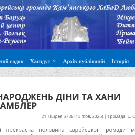
чий садок
Хасидут
Архів публікацій
Історія
НАРОДЖЕНЬ ДІНИ ТА ХАНИ
ТАМБЛЕР
21 Тішрея 5786 (13 Жов, 2025)
|
Громада
,
С
,
С
) прекрасна половина єврейської громади мі