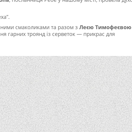
ха”.
рними смаколиками та разом з
Леєю Тимофеєвою
ння гарних троянд із серветок — прикрас для