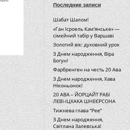
Последние записи
Шабат Шалом!
«Ган Ісроель Кам’янське» —
сімейний табір у Варшаві
Золотий вік: духовний урок
З Днем народження, Віра
Богун!
Фарбренген на честь 20 Ава
З Днем народження, Хава
Ніконьонок!
20 АВА – ЙОРЦАЙТ РАБІ
ЛЕВІ-ІЦХАКА ШНЕЄРСОНА
Тижнева глава “Рее”
З Днем народження,
Світлана Залевська!