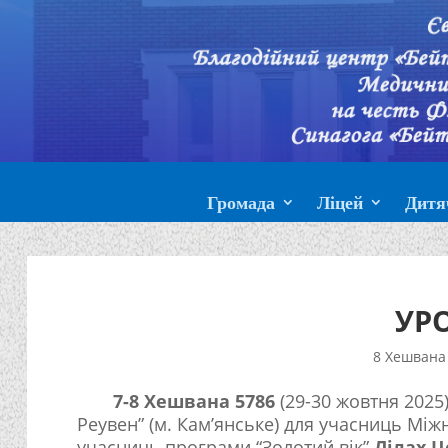
Громада
Ліцей
Дитя
УР
8 Хешвана 
7-8 Хешвана 5786
(29-30 жовтня 2025)
Реувен” (м. Кам’янське) для учасниць Між
учасниць програми “Золотий вік”
Лілах Ц