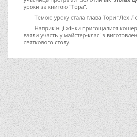
уроки за книгою “Тора”.
Темою уроку стала глава Тори “Лех-Ле
Наприкінці жінки пригощалися коше
взяли участь у майстер-класі з виготовле
святкового столу.