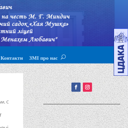
Контакти
ЗМІ про нас
Подписывайтесь!
ми
,
С
т
овні