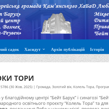
чий садок
Хасидут
Архів публікацій
Історія
ОКИ ТОРИ
5786 (30 Жов, 2025)
|
Громада
,
Золотий вік
,
Колель Тора
,
Програ
 у благодійному центрі “Бейт Барух” і синагозі “Бей
народного освітнього проєкту “Колель Тора” та для
опа
, посланниця Ребе у нашому місті, провела дух