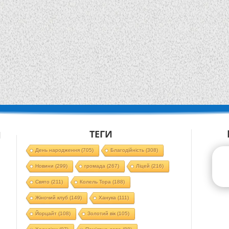
ТЕГИ
Й
День народження
(705)
Благодійність
(308)
Новини
(299)
громада
(267)
Ліцей
(216)
Свято
(211)
Колель Тора
(188)
Жіночий клуб
(149)
Ханука
(111)
Йорцайт
(108)
Золотий вік
(105)