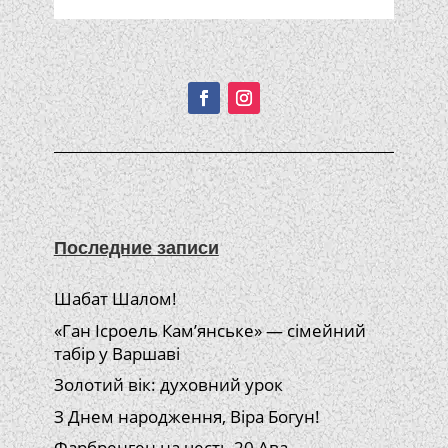
Подписывайтесь!
Последние записи
Шабат Шалом!
«Ган Ісроель Кам’янське» — сімейний
табір у Варшаві
Золотий вік: духовний урок
З Днем народження, Віра Богун!
Фарбренген на честь 20 Ава