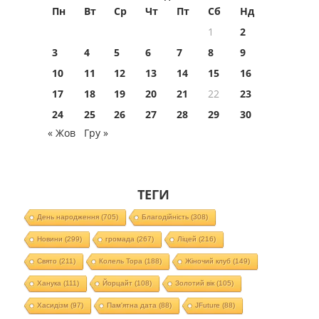
Пн
Вт
Ср
Чт
Пт
Сб
Нд
1
2
3
4
5
6
7
8
9
10
11
12
13
14
15
16
17
18
19
20
21
22
23
24
25
26
27
28
29
30
« Жов
Гру »
ТЕГИ
День народження
(705)
Благодійність
(308)
Новини
(299)
громада
(267)
Ліцей
(216)
Свято
(211)
Колель Тора
(188)
Жіночий клуб
(149)
Ханука
(111)
Йорцайт
(108)
Золотий вік
(105)
Хасидізм
(97)
Пам'ятна дата
(88)
JFuture
(88)