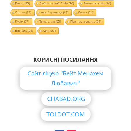
Песах
(85)
Любавичський Ребе
(80)
Тижнева глава
(74)
Статьи
(71)
музей громади
(67)
Суккот
(64)
Пурім
(57)
Привітання
(55)
Про нас говорять
(54)
EnerJew
(54)
хали
(53)
КОРИСНІ ПОСИЛАННЯ
Сайт ліцею "Бейт Менахем
Любавич"
CHABAD.ORG
TOLDOT.COM