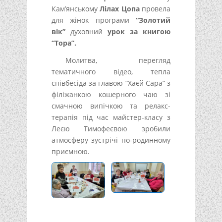
Кам’янському
Лілах Цопа
провела
для жінок програми
“Золотий
вік”
духовний
урок за книгою
“Тора”.
Молитва, перегляд
тематичного відео, тепла
співбесіда за главою “Хаєй Сара” з
філіжанкою кошерного чаю зі
смачною випічкою та релакс-
терапія під час майстер-класу з
Леєю Тимофеєвою зробили
атмосферу зустрічі по-родинному
приємною.