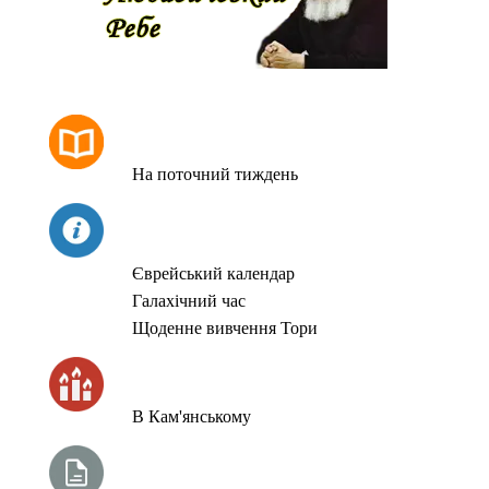
РОЗКЛАД МОЛИТОВ
На поточний тиждень
СЬОГОДНІ
Єврейський календар
Галахічний час
Щоденне вивчення Тори
ЧАС ЗАПАЛЮВАННЯ СВІЧОК
В Кам'янському
ТИЖНЕВА ГЛАВА ТОРИ