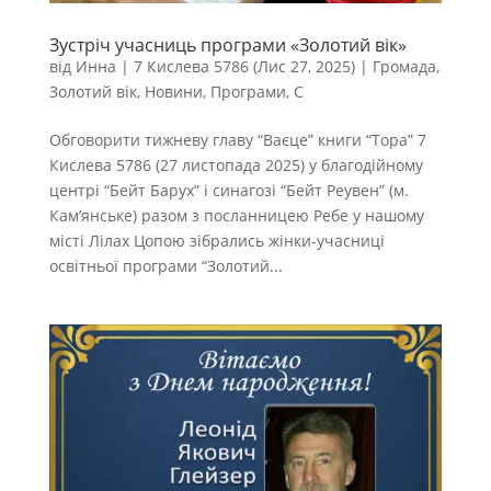
Зустріч учасниць програми «Золотий вік»
від
Инна
|
7 Кислева 5786 (Лис 27, 2025)
|
Громада
,
Золотий вік
,
Новини
,
Програми
,
С
Обговорити тижневу главу “Ваєце” книги “Тора” 7
Кислева 5786 (27 листопада 2025) у благодійному
центрі “Бейт Барух” і синагозі “Бейт Реувен” (м.
Кам’янське) разом з посланницею Ребе у нашому
місті Лілах Цопою зібрались жінки-учасниці
освітньої програми “Золотий...