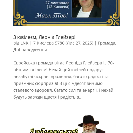
З ювілеєм, Леонід Глейзер!
від
LNK
|
7 Кислева 5786 (Лис 27, 2025)
|
Громада
,
Дні народження
Єврейська громада вітає Леоніда Глейзера із 70-
річним ювілеєм! Нехай цей ювілей подарує
незабутні яскраві враження, багато радості та
приємних сюрпризів! В ці сімдесят зичимо
сталевого здоров’я, багато сил та енергії, і нехай
будуть завжди щастя і радість в...