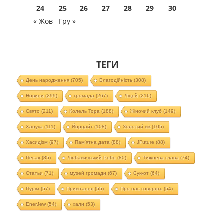
24
25
26
27
28
29
30
« Жов
Гру »
ТЕГИ
День народження
(705)
Благодійність
(308)
Новини
(299)
громада
(267)
Ліцей
(216)
Свято
(211)
Колель Тора
(188)
Жіночий клуб
(149)
Ханука
(111)
Йорцайт
(108)
Золотий вік
(105)
Хасидізм
(97)
Пам'ятна дата
(88)
JFuture
(88)
Песах
(85)
Любавичський Ребе
(80)
Тижнева глава
(74)
Статьи
(71)
музей громади
(67)
Суккот
(64)
Пурім
(57)
Привітання
(55)
Про нас говорять
(54)
EnerJew
(54)
хали
(53)