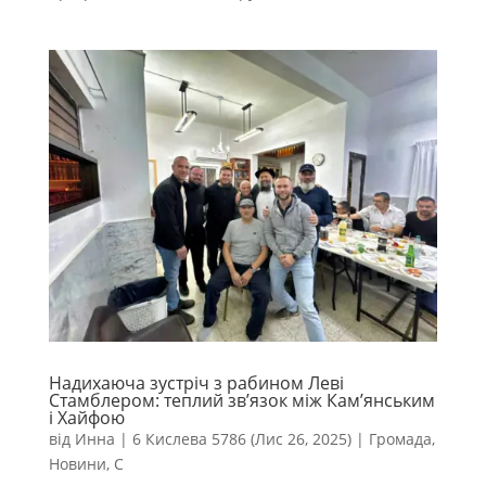
Надихаюча зустріч з рабином Леві
Стамблером: теплий зв’язок між Кам’янським
і Хайфою
від
Инна
|
6 Кислева 5786 (Лис 26, 2025)
|
Громада
,
Новини
,
С