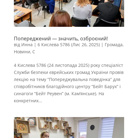
Попереджений — значить, озброєний!
від
Инна
|
6 Кислева 5786 (Лис 26, 2025)
|
Громада
,
Новини
,
С
4 Кислева 5786 (24 листопада 2025) року спеціаліст
Служби безпеки єврейських громад України провів
лекцію на тему “Попереджувальна поведінка” для
співробітників благодійного центру “Бейт Барух” і
синагоги “Бейт Реувен” (м. Кам’янське). На
конкретних...