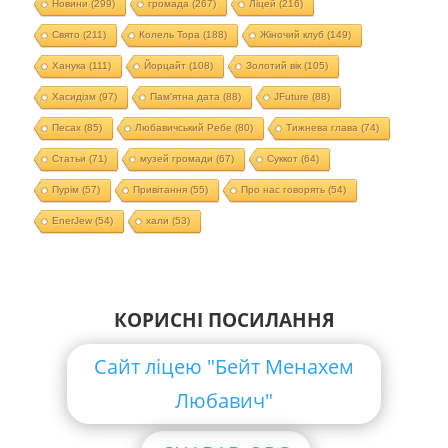
Новини
(299)
громада
(267)
Ліцей
(216)
Свято
(211)
Колель Тора
(188)
Жіночий клуб
(149)
Ханука
(111)
Йорцайт
(108)
Золотий вік
(105)
Хасидізм
(97)
Пам'ятна дата
(88)
JFuture
(88)
Песах
(85)
Любавичський Ребе
(80)
Тижнева глава
(74)
Статьи
(71)
музей громади
(67)
Суккот
(64)
Пурім
(57)
Привітання
(55)
Про нас говорять
(54)
EnerJew
(54)
хали
(53)
КОРИСНІ ПОСИЛАННЯ
Сайт ліцею "Бейт Менахем
Любавич"