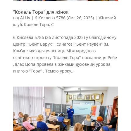
“Колель Тора” для жінок
від
Al Uv
|
6 Кислева 5786 (Лис 26, 2025)
|
Жіночий
клуб
,
Колель Тора
,
С
6 Кислева 5786 (26 листопада 2025) у благодійному
центрі “Бейт Барух” і синагозі “Бейт Реувен” (м.
Кам’янське) для учасниць Міжнародного
освітнього проєкту “Колель Тора” посланниця Ребе
Лілах Цопа провела з жінками духовний урок за
книгою “Тора” . Темою уроку...