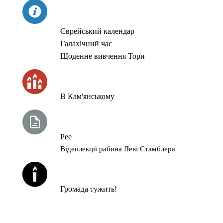
СЬОГОДНІ
Єврейський календар
Галахічний час
Щоденне вивчення Тори
ЧАС ЗАПАЛЮВАННЯ СВІЧОК
В Кам'янському
ТИЖНЕВА ГЛАВА ТОРИ
Рее
Відеолекції рабина Леві Стамблера
ЙОРЦАЙТИ У СЕРПНІ
Громада тужить!