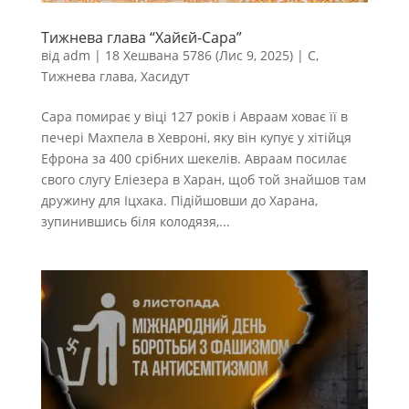
Тижнева глава “Хайєй-Сара”
від
adm
|
18 Хешвана 5786 (Лис 9, 2025)
|
С
,
Тижнева глава
,
Хасидут
Сара помирає у віці 127 років і Авраам ховає її в
печері Махпела в Хевроні, яку він купує у хітійця
Ефрона за 400 срібних шекелів. Авраам посилає
свого слугу Еліезера в Харан, щоб той знайшов там
дружину для Іцхака. Підійшовши до Харана,
зупинившись біля колодязя,...