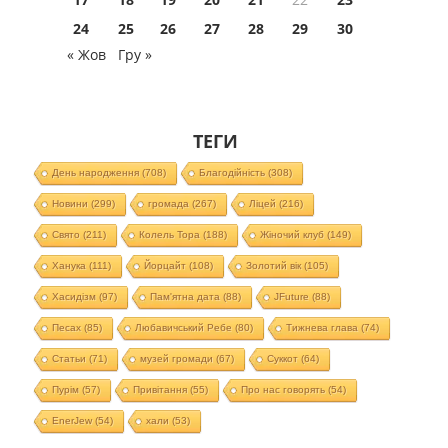
24
25
26
27
28
29
30
« Жов
Гру »
ТЕГИ
День народження
(708)
Благодійність
(308)
Новини
(299)
громада
(267)
Ліцей
(216)
Свято
(211)
Колель Тора
(188)
Жіночий клуб
(149)
Ханука
(111)
Йорцайт
(108)
Золотий вік
(105)
Хасидізм
(97)
Пам'ятна дата
(88)
JFuture
(88)
Песах
(85)
Любавичський Ребе
(80)
Тижнева глава
(74)
Статьи
(71)
музей громади
(67)
Суккот
(64)
Пурім
(57)
Привітання
(55)
Про нас говорять
(54)
EnerJew
(54)
хали
(53)