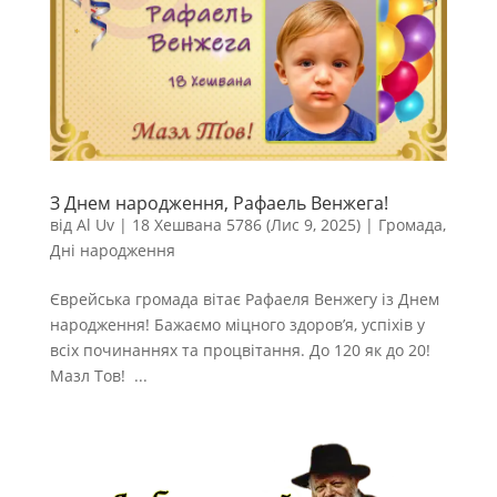
З Днем народження, Рафаель Венжега!
від
Al Uv
|
18 Хешвана 5786 (Лис 9, 2025)
|
Громада
,
Дні народження
Єврейська громада вітає Рафаеля Венжегу із Днем
народження! Бажаємо міцного здоров’я, успіхів у
всіх починаннях та процвітання. До 120 як до 20!
Мазл Тов! ...