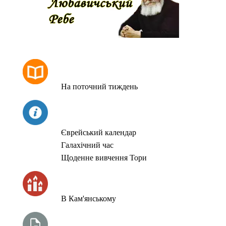
РОЗКЛАД МОЛИТОВ
На поточний тиждень
СЬОГОДНІ
Єврейський календар
Галахічний час
Щоденне вивчення Тори
ЧАС ЗАПАЛЮВАННЯ СВІЧОК
В Кам'янському
ТИЖНЕВА ГЛАВА ТОРИ