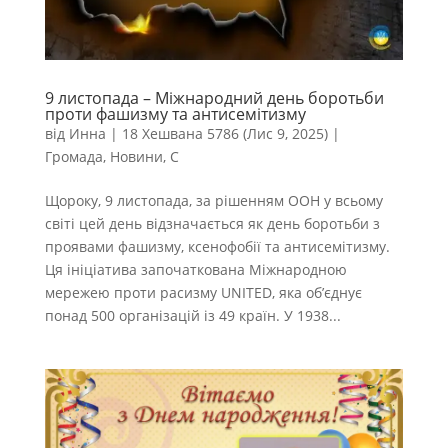
9 листопада – Міжнародний день боротьби
проти фашизму та антисемітизму
від
Инна
|
18 Хешвана 5786 (Лис 9, 2025)
|
Громада
,
Новини
,
С
Щороку, 9 листопада, за рішенням ООН у всьому
світі цей день відзначається як день боротьби з
проявами фашизму, ксенофобії та антисемітизму.
Ця ініціатива започаткована Міжнародною
мережею проти расизму UNITED, яка об’єднує
понад 500 організацій із 49 країн. У 1938...