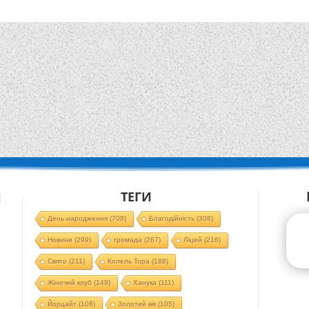
ТЕГИ
Й
День народження
(708)
Благодійність
(308)
Новини
(299)
громада
(267)
Ліцей
(216)
Свято
(211)
Колель Тора
(188)
Жіночий клуб
(149)
Ханука
(111)
Йорцайт
(108)
Золотий вік
(105)