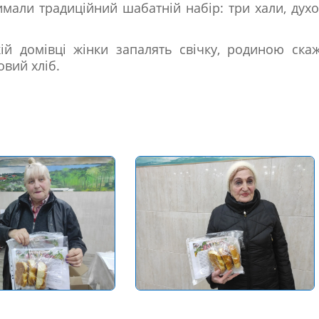
имали традиційний шабатній набір: три хали, дух
ій домівці жінки запалять свічку, родиною ска
овий хліб.