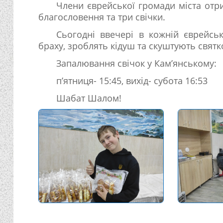
Члени єврейської громади міста отр
благословення та три свічки.
Сьогодні ввечері в кожній єврейськ
браху, зроблять кідуш та скуштують святк
Запалювання свічок у Кам’янському:
п’ятниця- 15:45, вихід- субота 16:53
Шабат Шалом!