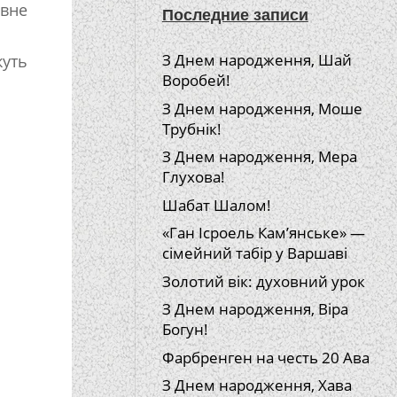
овне
Последние записи
З Днем народження, Шай
жуть
Воробей!
З Днем народження, Моше
Трубнік!
З Днем народження, Мера
Глухова!
Шабат Шалом!
«Ган Ісроель Кам’янське» —
сімейний табір у Варшаві
Золотий вік: духовний урок
З Днем народження, Віра
Богун!
Фарбренген на честь 20 Ава
З Днем народження, Хава