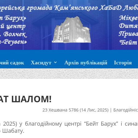
чий садок
Хасидут
Архів публікацій
Історія
АТ ШАЛОМ!
23 Хешвана 5786 (14 Лис, 2025)
|
Благодійні
 2025) у благодійному центрі “Бейт Барух” і сина
о Шабату.