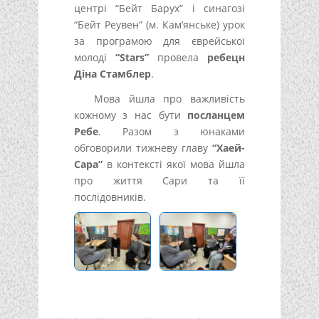
центрі “Бейт Барух” і синагозі
“Бейт Реувен” (м. Кам’янське) урок
за програмою для єврейської
молоді
“Stars”
провела
ребецн
Діна Стамблер
.
Мова йшла про важливість
кожному з нас бути
посланцем
Ребе
. Разом з юнаками
обговорили тижневу главу
“Хаей-
Сара”
в контексті якої мова йшла
про життя Сари та її
послідовників.