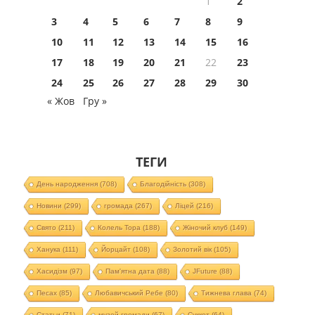
1
2
3
4
5
6
7
8
9
10
11
12
13
14
15
16
17
18
19
20
21
22
23
24
25
26
27
28
29
30
« Жов
Гру »
ТЕГИ
День народження
(708)
Благодійність
(308)
Новини
(299)
громада
(267)
Ліцей
(216)
Свято
(211)
Колель Тора
(188)
Жіночий клуб
(149)
Ханука
(111)
Йорцайт
(108)
Золотий вік
(105)
Хасидізм
(97)
Пам'ятна дата
(88)
JFuture
(88)
Песах
(85)
Любавичський Ребе
(80)
Тижнева глава
(74)
Статьи
(71)
музей громади
(67)
Суккот
(64)