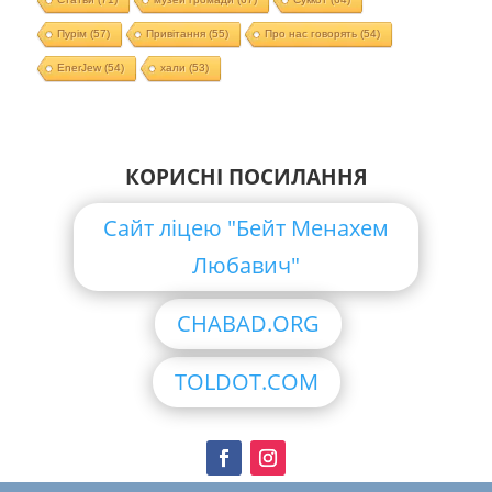
Пурім
(57)
Привітання
(55)
Про нас говорять
(54)
EnerJew
(54)
хали
(53)
КОРИСНІ ПОСИЛАННЯ
Сайт ліцею "Бейт Менахем
Любавич"
CHABAD.ORG
TOLDOT.COM