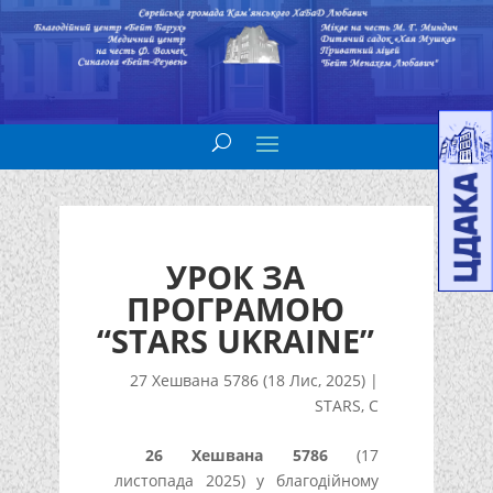
УРОК ЗА
ПРОГРАМОЮ
“STARS UKRAINE”
27 Хешвана 5786 (18 Лис, 2025)
|
STARS
,
С
26 Хешвана 5786
(17
листопада 2025) у благодійному