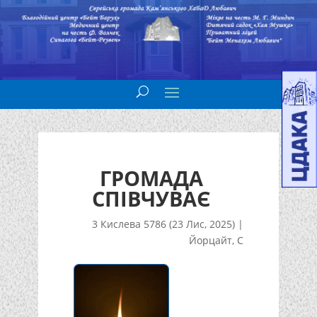
ГРОМАДА
СПІВЧУВАЄ
3 Кислева 5786 (23 Лис, 2025)
|
Йорцайт
,
С