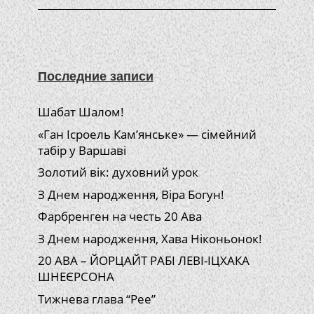
Последние записи
Шабат Шалом!
«Ган Ісроель Кам’янське» — сімейний
табір у Варшаві
Золотий вік: духовний урок
З Днем народження, Віра Богун!
Фарбренген на честь 20 Ава
З Днем народження, Хава Ніконьонок!
20 АВА – ЙОРЦАЙТ РАБІ ЛЕВІ-ІЦХАКА
ШНЕЄРСОНА
Тижнева глава “Рее”