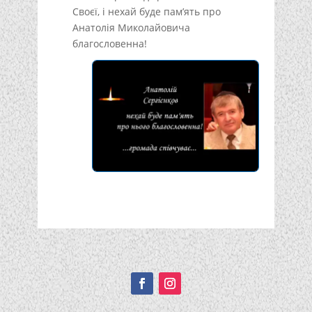
Своєї, і нехай буде пам’ять про
Анатолія Миколайовича
благословенна!
Подписывайтесь!