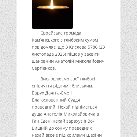
Єврейська громада
Кам’янського з глибоким сумом
повідомляє, що 3 Кислева 5786 (23
листопада 2025) пішов у засвіти
шановний Анатолій Миколайович
Сергієнков.
Висловлюємо свої глибокі
співчуття рідним і близьким.
Барух Даян а-Емет!
Благословенний Суддя
праведний! Нехай підніметься
душа Анатолія Миколайовича в
Ган Еден, нехай зарахує її Вс-
Вишній до сонму праведних,
нехай вкриє під крилами Шехіни