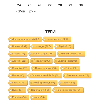
24
25
26
27
28
29
30
« Жов
Гру »
ТЕГИ
День народження
(705)
Благодійність
(308)
Новини
(299)
громада
(267)
Ліцей
(216)
Свято
(211)
Колель Тора
(188)
Жіночий клуб
(149)
Ханука
(111)
Йорцайт
(108)
Золотий вік
(105)
Хасидізм
(97)
Пам'ятна дата
(88)
JFuture
(88)
Песах
(85)
Любавичський Ребе
(80)
Тижнева глава
(74)
Статьи
(71)
музей громади
(67)
Суккот
(64)
Пурім
(57)
Привітання
(55)
Про нас говорять
(54)
EnerJew
(54)
хали
(53)