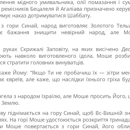
лення мідного умивальника, олії помазання і су
 ремісників Бецалеля й Агаліава призначено керу
римує наказ дотримуватися Шаббату.
 гори Синай, народ виготовляє Золотого Тельц
ляє бажання знищити невірний народ, але М
 руках Скрижалі Заповіту, на яких висічено Де
юють навколо виготовленого ідола, Моше розб
ся стратити головних винуватців.
каже Йому: “Якщо Ти не пробачиш їх — зітри ме
 євреїв, але каже, що наслідки їхнього гріха бу
нгела з народом Ізраїлю, але Моше просить Його,
у Землю.
ову піднімається на гору Синай, щоб Вс-Вишній з
лях. На горі Моше удостоюється розкриття тринад
ли Моше повертається з гори Синай, його обл