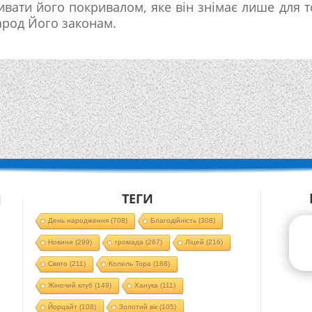
ивати його покривалом, яке він знімає лише для т
арод Його законам.
ТЕГИ
Й
День народження
(708)
Благодійність
(308)
Новини
(299)
громада
(267)
Ліцей
(216)
Свято
(211)
Колель Тора
(188)
Жіночий клуб
(149)
Ханука
(111)
Йорцайт
(108)
Золотий вік
(105)