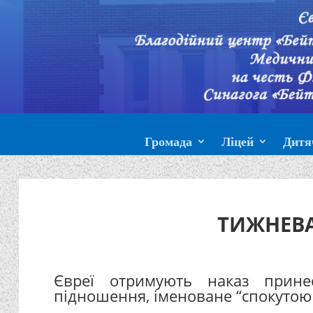
Громада
Ліцей
Дитя
ТИЖНЕВА
Євреї отримують наказ прин
підношення, іменоване “спокутою 