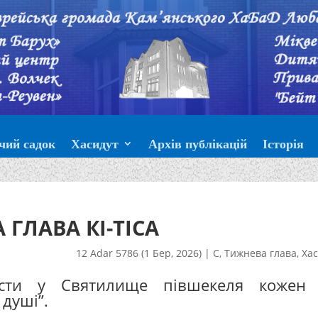
чий садок
Хасидут
Архів публікацій
Історія
 ГЛАВА КІ-ТІСА
12 Adar 5786 (1 Бер, 2026)
|
С
,
Тижнева глава
,
Хас
ести у Святилище півшекеля кожен
душі”.