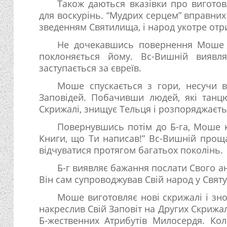
Також даються вказівки про виготов
для воскурінь. “Мудрих серцем” вправних
зведенням Святилища, і народ укотре от
Не дочекавшись повернення Моше з
поклоняється йому. Вс-Вишній вияв
заступається за євреїв.
Моше спускається з гори, несучи в
Заповідей. Побачивши людей, які танц
Скрижалі, знищує Тельця і розпоряджаєть
Повернувшись потім до Б-га, Моше 
Книги, що Ти написав!” Вс-Вишній прощає
відчуватися протягом багатьох поколінь.
Б-г виявляє бажання послати Свого а
Він сам супроводжував Свій народ у Свят
Моше виготовляє нові скрижалі і зн
накреслив Свій Заповіт на Других Скрижа
Б-жественних Атрибутів Милосердя. Ко