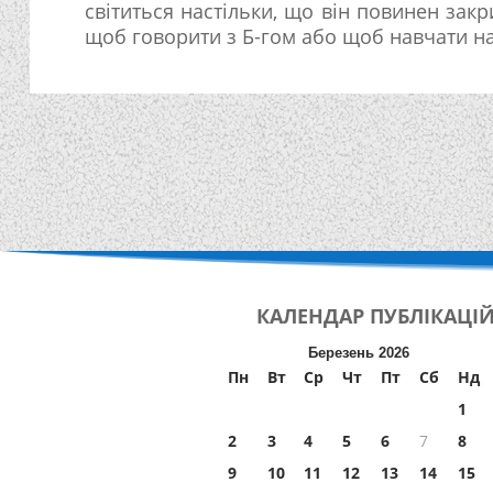
світиться настільки, що він повинен закр
щоб говорити з Б-гом або щоб навчати н
КАЛЕНДАР
ПУБЛІКАЦІ
Березень 2026
Пн
Вт
Ср
Чт
Пт
Сб
Нд
1
2
3
4
5
6
7
8
9
10
11
12
13
14
15