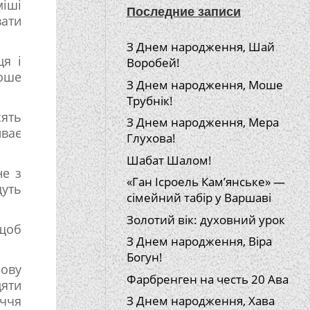
міші
Последние записи
вати
З Днем народження, Шай
я і
Воробей!
оше
З Днем народження, Моше
Трубнік!
сять
З Днем народження, Мера
иває
Глухова!
Шабат Шалом!
не з
«Ган Ісроель Кам’янське» —
дуть
сімейний табір у Варшаві
Золотий вік: духовний урок
 щоб
З Днем народження, Віра
Богун!
нову
Фарбренген на честь 20 Ава
цяти
иччя
З Днем народження, Хава