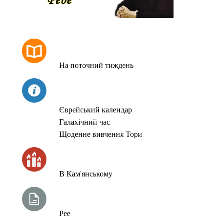
РОЗКЛАД МОЛИТОВ
На поточний тиждень
СЬОГОДНІ
Єврейський календар
Галахічний час
Щоденне вивчення Тори
ЧАС ЗАПАЛЮВАННЯ СВІЧОК
В Кам'янському
ТИЖНЕВА ГЛАВА ТОРИ
Рее