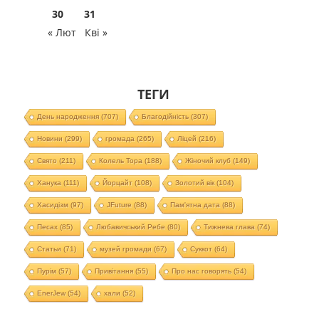
30
31
« Лют
Кві »
ТЕГИ
День народження
(707)
Благодійність
(307)
Новини
(299)
громада
(265)
Ліцей
(216)
Свято
(211)
Колель Тора
(188)
Жіночий клуб
(149)
Ханука
(111)
Йорцайт
(108)
Золотий вік
(104)
Хасидізм
(97)
JFuture
(88)
Пам'ятна дата
(88)
Песах
(85)
Любавичський Ребе
(80)
Тижнева глава
(74)
Статьи
(71)
музей громади
(67)
Суккот
(64)
Пурім
(57)
Привітання
(55)
Про нас говорять
(54)
EnerJew
(54)
хали
(52)