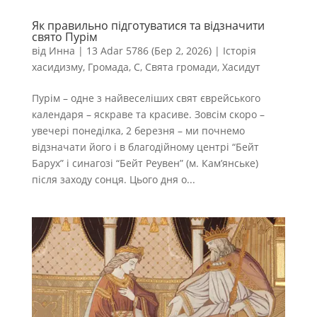
Як правильно підготуватися та відзначити
свято Пурім
від
Инна
|
13 Adar 5786 (Бер 2, 2026)
|
Історія
хасидизму
,
Громада
,
С
,
Свята громади
,
Хасидут
Пурім – одне з найвеселіших свят єврейського
календаря – яскраве та красиве. Зовсім скоро –
увечері понеділка, 2 березня – ми почнемо
відзначати його і в благодійному центрі “Бейт
Барух” і синагозі “Бейт Реувен” (м. Кам’янське)
після заходу сонця. Цього дня о...