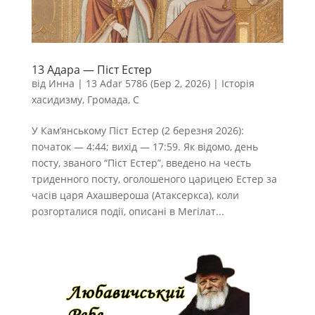
13 Адара — Піст Естер
від
Инна
|
13 Adar 5786 (Бер 2, 2026)
|
Історія
хасидизму
,
Громада
,
С
У Кам’янському Піст Естер (2 березня 2026):
початок — 4:44; вихід — 17:59. Як відомо, день
посту, званого “Піст Естер”, введено на честь
триденного посту, оголошеного царицею Естер за
часів царя Ахашвероша (Атаксеркса), коли
розгорталися події, описані в Мегілат...