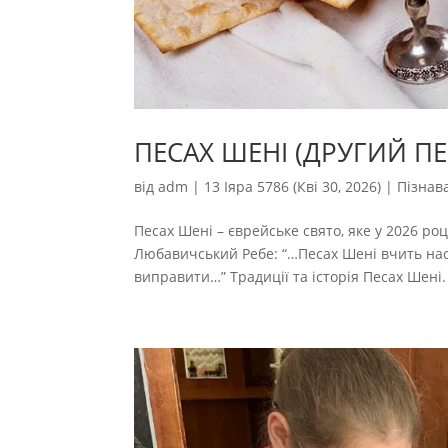
ПЕСАХ ШЕНІ (ДРУГИЙ ПЕ
від
adm
|
13 Іяра 5786 (Кві 30, 2026)
|
Пізнав
Песах Шені – єврейське свято, яке у 2026 роц
Любавичський Ребе: “…Песах Шені вчить нас 
виправити…” Традиції та історія Песах Шені. 