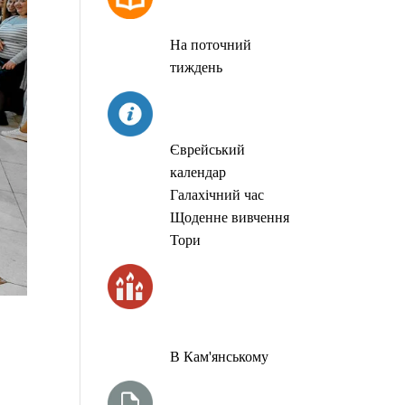
МОЛИТОВ
На поточний
тиждень
СЬОГОДНІ
Єврейський
календар
Галахічний час
Щоденне вивчення
Тори
ЧАС
ЗАПАЛЮВАННЯ
СВІЧОК
В Кам'янському
ТИЖНЕВА