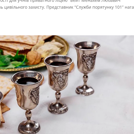
ності для учнів приватного ліцею “Бейт Менахем Любавич”
нь цивільного захисту. Представник “Служби порятунку 101” наг