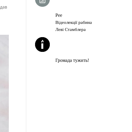
ГЛАВА ТОРИ
адав
Рее
Відеолекції рабина
Леві Стамблера
ЙОРЦАЙТИ У
СЕРПНІ
Громада тужить!