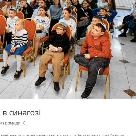
 в синагозі
и громади
,
С