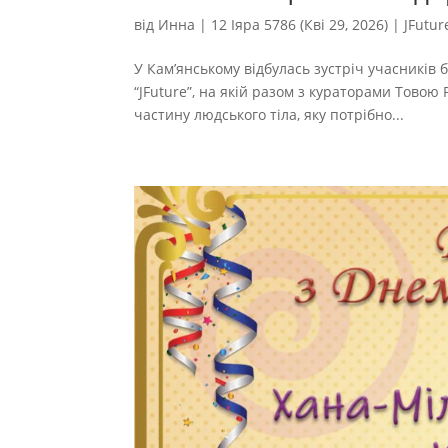
від
Инна
|
12 Іяра 5786 (Кві 29, 2026)
|
JFutur
У Кам’янському відбулась зустріч учасників 
“JFuture”, на якій разом з кураторами Тово
частину людського тіла, яку потрібно...