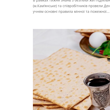
В рамках Тижня знань з безпеки життєдіяль
(м.Кам’янське) та співробітників провели Де
учням основні правила мінної та пожежної...