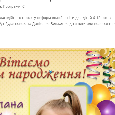
e
,
Програми
,
С
благодійного проєкту неформальної освіти для дітей 6-12 років
ю Рут Рудасьовою та Даніелою Венжегою діти вивчили волосся не 