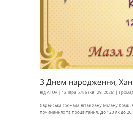
З Днем народження, Хана
від
Al Uv
|
12 Іяра 5786 (Кві 29, 2026)
|
Грома
Єврейська громада вітає Хану-Мілану Козік і
починаннях та процвітання. До 120 як до 20! 