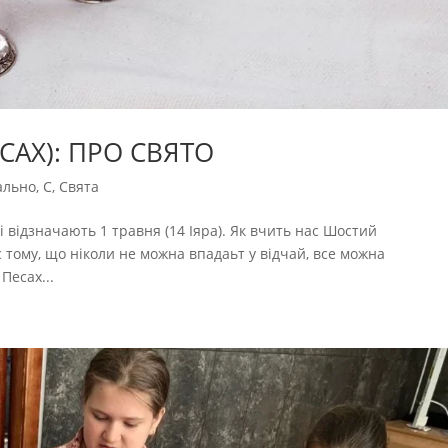
САХ): ПРО СВЯТО
ально
,
С
,
Свята
і відзначають 1 травня (14 Іяра). Як вчить нас Шостий
тому, що ніколи не можна впадаьт у відчай, все можна
Песах...