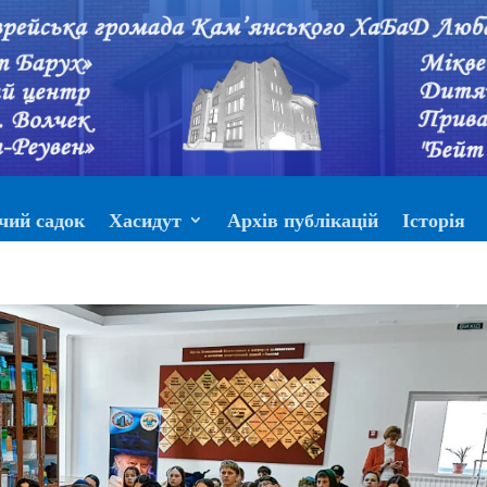
чий садок
Хасидут
Архів публікацій
Історія