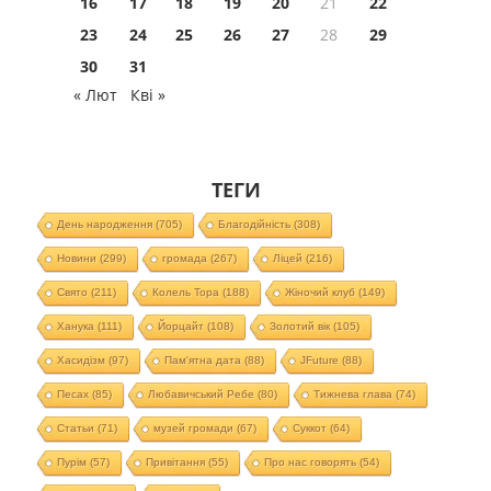
16
17
18
19
20
21
22
23
24
25
26
27
28
29
30
31
« Лют
Кві »
ТЕГИ
День народження
(705)
Благодійність
(308)
Новини
(299)
громада
(267)
Ліцей
(216)
Свято
(211)
Колель Тора
(188)
Жіночий клуб
(149)
Ханука
(111)
Йорцайт
(108)
Золотий вік
(105)
Хасидізм
(97)
Пам'ятна дата
(88)
JFuture
(88)
Песах
(85)
Любавичський Ребе
(80)
Тижнева глава
(74)
Статьи
(71)
музей громади
(67)
Суккот
(64)
Пурім
(57)
Привітання
(55)
Про нас говорять
(54)