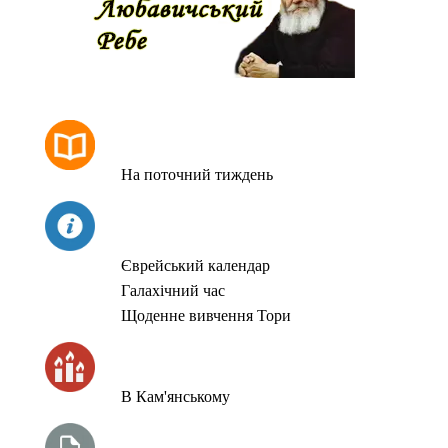
РОЗКЛАД МОЛИТОВ
На поточний тиждень
СЬОГОДНІ
Єврейський календар
Галахічний час
Щоденне вивчення Тори
ЧАС ЗАПАЛЮВАННЯ СВІЧОК
В Кам'янському
ТИЖНЕВА ГЛАВА ТОРИ