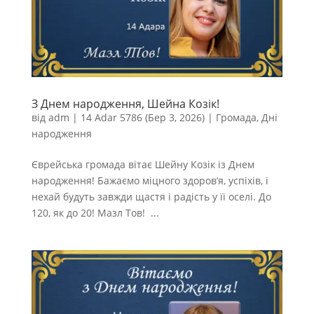
З Днем народження, Шейна Козік!
від
adm
|
14 Adar 5786 (Бер 3, 2026)
|
Громада
,
Дні
народження
Єврейська громада вітає Шейну Козік із Днем
народження! Бажаємо міцного здоров’я, успіхів, і
нехай будуть завжди щастя і радість у її оселі. До
120, як до 20! Мазл Тов! ...