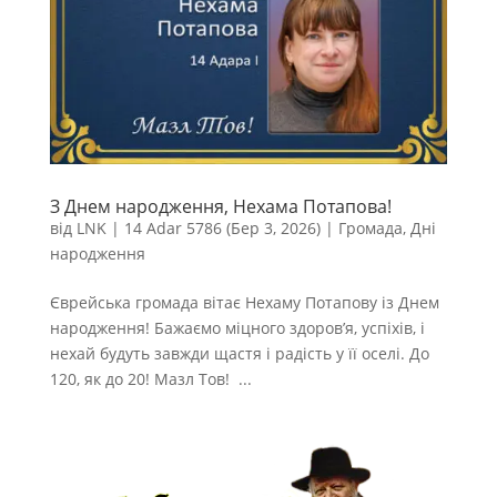
З Днем народження, Нехама Потапова!
від
LNK
|
14 Adar 5786 (Бер 3, 2026)
|
Громада
,
Дні
народження
Єврейська громада вітає Нехаму Потапову із Днем
народження! Бажаємо міцного здоров’я, успіхів, і
нехай будуть завжди щастя і радість у її оселі. До
120, як до 20! Мазл Тов! ...