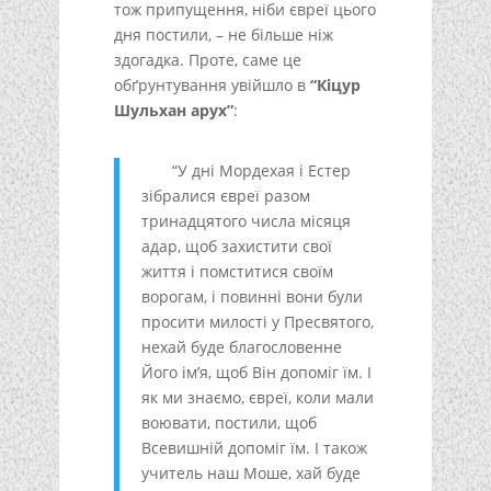
тож припущення, ніби євреї цього
дня постили, – не більше ніж
здогадка. Проте, саме це
обґрунтування увійшло в
“Кіцур
Шульхан арух”
:
“У дні Мордехая і Естер
зібралися євреї разом
тринадцятого числа місяця
адар, щоб захистити свої
життя і помститися своїм
ворогам, і повинні вони були
просити милості у Пресвятого,
нехай буде благословенне
Його ім’я, щоб Він допоміг їм. І
як ми знаємо, євреї, коли мали
воювати, постили, щоб
Всевишній допоміг їм. І також
учитель наш Моше, хай буде