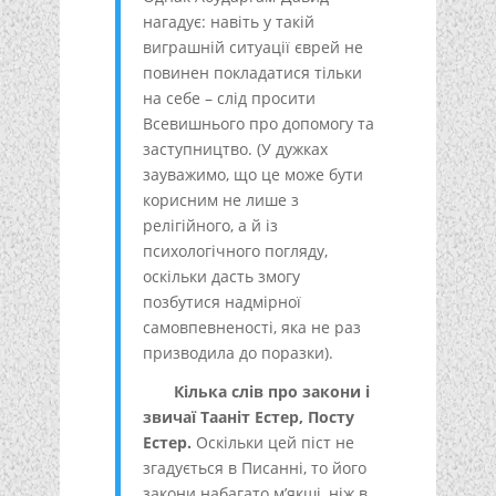
нагадує: навіть у такій
виграшній ситуації єврей не
повинен покладатися тільки
на себе – слід просити
Всевишнього про допомогу та
заступництво. (У дужках
зауважимо, що це може бути
корисним не лише з
релігійного, а й із
психологічного погляду,
оскільки дасть змогу
позбутися надмірної
самовпевненості, яка не раз
призводила до поразки).
Кілька слів про закони і
звичаї Тааніт Естер, Посту
Естер.
Оскільки цей піст не
згадується в Писанні, то його
закони набагато м’якші, ніж в