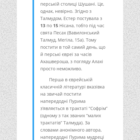
перській столиці Шушані. Це,
однак, невірно. Згідно з
Талмудом, Естер постувала з
13
по
15
Нісана, тобто під час
свята Песах (Вавилонський
Талмуд, Мегіла, 15а). Тому
постити в той самий день, що
й перські євреї за часів
Ахашвероша, з погляду Алахі
просто неможливо.
Перша в єврейській
класичній літературі вказівка
на звичай постити
напередодні Пурима
з’являється в трактаті “Софрім”
(одному з так званих “малих
трактатів” Талмуда). За
словами анонімного автора,
напередодні Пурима мудреці