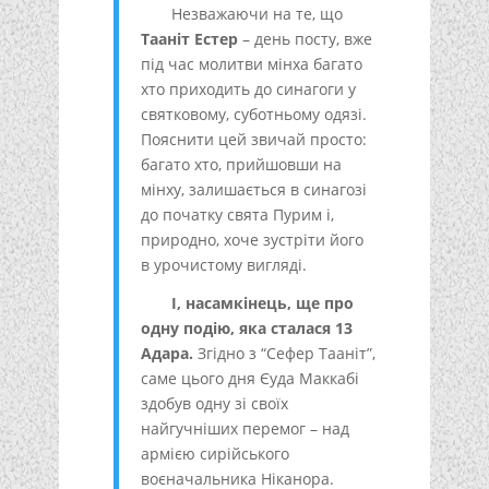
Незважаючи на те, що
Тааніт Естер
– день посту, вже
під час молитви мінха багато
хто приходить до синагоги у
святковому, суботньому одязі.
Пояснити цей звичай просто:
багато хто, прийшовши на
мінху, залишається в синагозі
до початку свята Пурим і,
природно, хоче зустріти його
в урочистому вигляді.
І, насамкінець, ще про
одну подію, яка сталася 13
Адара.
Згідно з “Сефер Тааніт”,
саме цього дня Єуда Маккабі
здобув одну зі своїх
найгучніших перемог – над
армією сирійського
воєначальника Ніканора.