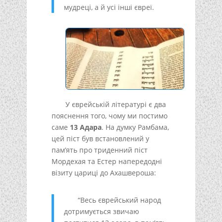
мудреці, а й усі інші євреї.
У єврейській літературі є два
пояснення того, чому ми постимо
саме
13 Адара
. На думку Рамбама,
цей піст був встановлений у
пам’ять про триденний піст
Мордехая та Естер напередодні
візиту цариці до Ахашвероша:
“Весь єврейський народ
дотримується звичаю