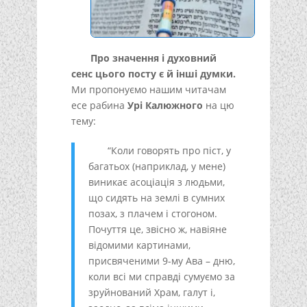
Про значення і духовний
сенс цього посту є й інші думки.
Ми пропонуємо нашим читачам
есе рабина
Урі Калюжного
на цю
тему:
“Коли говорять про піст, у
багатьох (наприклад, у мене)
виникає асоціація з людьми,
що сидять на землі в сумних
позах, з плачем і стогоном.
Почуття це, звісно ж, навіяне
відомими картинами,
присвяченими 9-му Ава – дню,
коли всі ми справді сумуємо за
зруйнований Храм, галут і,