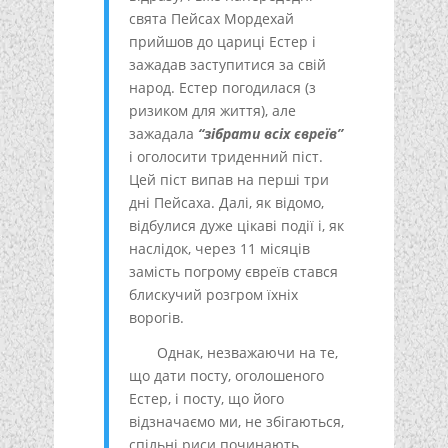
свята Пейсах Мордехай
прийшов до цариці Естер і
зажадав заступитися за свій
народ. Естер погодилася (з
ризиком для життя), але
зажадала
“зібрати всіх євреїв”
і оголосити триденний піст.
Цей піст випав на перші три
дні Пейсаха. Далі, як відомо,
відбулися дуже цікаві події і, як
наслідок, через 11 місяців
замість погрому євреїв стався
блискучий розгром їхніх
ворогів.
Однак, незважаючи на те,
що дати посту, оголошеного
Естер, і посту, що його
відзначаємо ми, не збігаються,
спільні риси починають