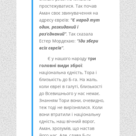
простежуватися. Так почав
Аман своє звинувачення на
адресу євреїв:
“Є народ тут
один, розкиданий і
роз’єднаний”
. Так сказала
Естер Мордехаю:
“Іди збери
всіх євреїв”
.
Є у нашого народу
три
головні види зброї
:
національна єдність, Тора і
близькість до Б-га. На жаль,
коли євреї в галуті, близькості
до Всевишнього у нас немає.
Знанням Тори вони, очевидно,
теж тоді не вирізнялися. Коли
вони втратили і національну
єдність, наш вічний ворог,
Аман, зрозумів, що настав
його час. Але, слава Б-гу,