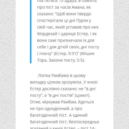
поститися 13 адара, в пам’ять
про піст за часів Амана, як
сказано: “Щоб вони твердо
спостерігали ці дні Пурім у
свій час, який уставив про них
Мордехай і цариця Естер, і як
вони самі призначали їх для
себе і для дітей своїх, дні посту
і плачу” (Естер, 9:31)” (Мішне
Тора, Закони посту, 5:5).
Логіка Рамбама в цьому
випадку цілком зрозуміла. У книзі
Естер дослівно сказано: не “в дні
посту”, а “в дні постів” (цомот).
Отже, міркував Рамбам, йдеться
не про одноденний, а про
багатоденний піст. А єдиний
багатоденний піст, безпосередньо
згаданий у книзі Естер, – піст 14-