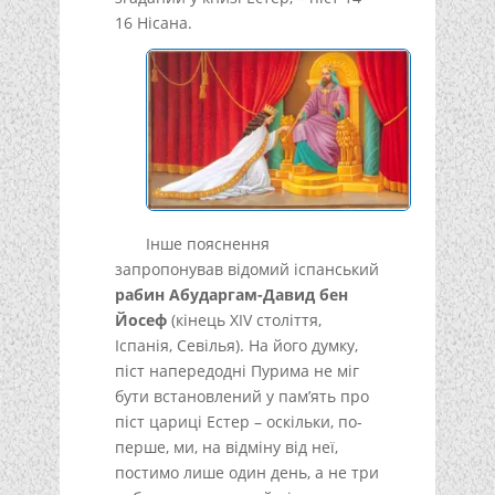
16 Нісана.
Інше пояснення
запропонував відомий іспанський
рабин Абударгам-Давид бен
Йосеф
(кінець ХIV століття,
Іспанія, Севілья). На його думку,
піст напередодні Пурима не міг
бути встановлений у пам’ять про
піст цариці Естер – оскільки, по-
перше, ми, на відміну від неї,
постимо лише один день, а не три