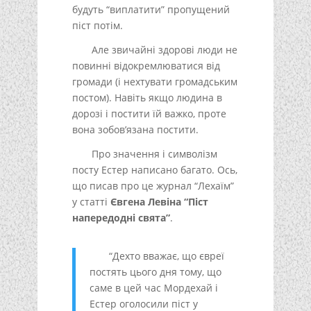
будуть “виплатити” пропущений
піст потім.
Але звичайні здорові люди не
повинні відокремлюватися від
громади (і нехтувати громадським
постом). Навіть якщо людина в
дорозі і постити їй важко, проте
вона зобов’язана постити.
Про значення і символізм
посту Естер написано багато. Ось,
що писав про це журнал “Лехаїм”
у статті
Євгена Левіна “Піст
напередодні свята”
.
“Дехто вважає, що євреї
постять цього дня тому, що
саме в цей час Мордехай і
Естер оголосили піст у