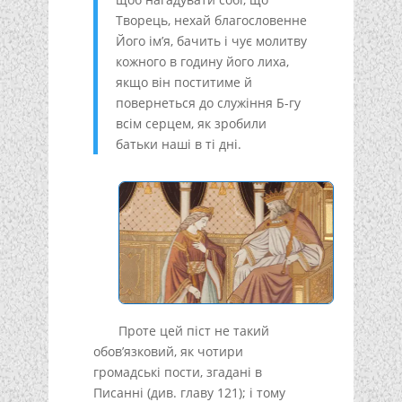
Творець, нехай благословенне
Його ім’я, бачить і чує молитву
кожного в годину його лиха,
якщо він поститиме й
повернеться до служіння Б-гу
всім серцем, як зробили
батьки наші в ті дні.
Проте цей піст не такий
обов’язковий, як чотири
громадські пости, згадані в
Писанні (див. главу 121); і тому