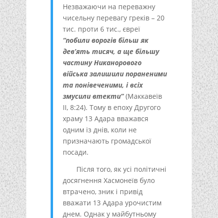
Незважаючи на переважну
чисельну перевагу греків – 20
тис. проти 6 тис., євреї
“побили ворогів більш як
дев’ять тисяч, а ще більшу
частину Никанорового
війська залишили пораненими
та понівеченими, і всіх
змусили втекти”
(Маккавеїв
II, 8:24). Тому в епоху Другого
храму 13 Адара вважався
одним із днів, коли не
призначають громадської
посади.
Після того, як усі політичні
досягнення Хасмонеїв було
втрачено, зник і привід
вважати 13 Адара урочистим
днем. Однак у майбутньому