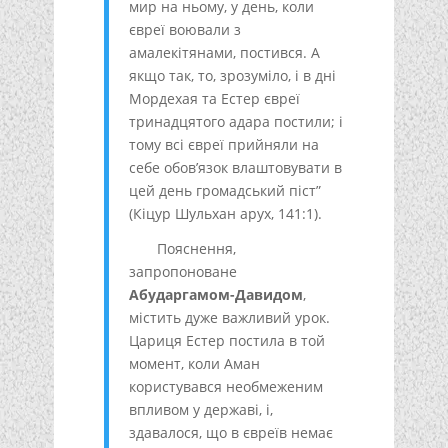
мир на ньому, у день, коли
євреї воювали з
амалекітянами, постився. А
якщо так, то, зрозуміло, і в дні
Мордехая та Естер євреї
тринадцятого адара постили; і
тому всі євреї прийняли на
себе обов’язок влаштовувати в
цей день громадський піст”
(Кіцур Шульхан арух, 141:1).
Пояснення,
запропоноване
Абударгамом-Давидом
,
містить дуже важливий урок.
Цариця Естер постила в той
момент, коли Аман
користувався необмеженим
впливом у державі, і,
здавалося, що в євреїв немає