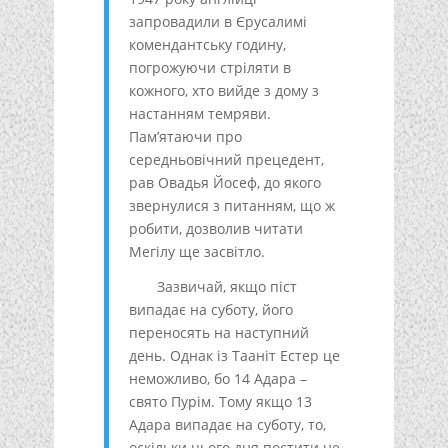
запровадили в Єрусалимі
комендантську годину,
погрожуючи стріляти в
кожного, хто вийде з дому з
настанням темряви.
Пам’ятаючи про
середньовічний прецедент,
рав Овадья Йосеф, до якого
звернулися з питанням, що ж
робити, дозволив читати
Мегілу ще засвітло.
Зазвичай, якщо піст
випадає на суботу, його
переносять на наступний
день. Однак із Тааніт Естер це
неможливо, бо 14 Адара –
свято Пурім. Тому якщо 13
Адара випадає на суботу, то,
оскільки цього дня постити не