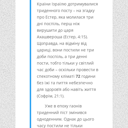
Країни Ізраїлю дотримувалися
триденного посту – на згадку
про Естер, яка молилася три
дні поспіль, перш ніж
вирушити до царя
Ахашвероша (Естер, 4:15).
Щоправда, на відміну від
цариці, вони постили не три
доби поспіль, а три денні
пости, тобто тільки у світлий
час доби – оскільки провести в
спекотному кліматі
72
години
без їжі та пиття небезпечно
для здоров’я або навіть життя
(Софрім, 21:1).
Уже в епоху гаонів
триденний піст змінився
одноденним. Однак до цього
часу постили не тільки