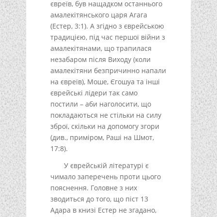
євреїв, був нащадком останнього
амалекітянського царя Агага
(Естер, 3:1). А згідно з єврейською
традицією, під час першої війни з
амалекітянами, що трапилася
незабаром після Виходу (коли
амалекітяни безпричинно напали
на євреїв), Моше, Єгошуа та інші
єврейські лідери так само
постили – аби наголосити, що
покладаються не стільки на силу
зброї, скільки на допомогу згори
(див., приміром, Раші на Шмот,
17:8).
У єврейській літературі є
чимало заперечень проти цього
пояснення. Головне з них
зводиться до того, що піст 13
Адара в книзі Естер не згадано,