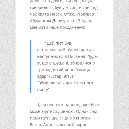
доби, а по-друге, той піст, як уже
говорилося, був у місяці нісан, під
час свята Песах. Отже, міркував
Абударгам-Давид, піст 13 Адара
має мати інше походження:
“Цей піст був
встановлений відповідно до
наступних слів Писання: “Іудеї
ж, що в Шушані, збиралися в
тринадцятий день “місяця
адар” (Естер, 9:18)”.
“Збиралися” – для спільного
посту”.
Ідея постити напередодні бою
може здатися дивною. Однак слід
пам’ятати, що, згідно з книгою
Естер, Аман, головний ворог