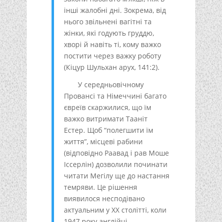
інші жалобні дні. Зокрема, від
нього звільнені вагітні та
жінки, які годують груддю,
хворі й навіть ті, кому важко
постити через важку роботу
(Кіцур Шульхан арух, 141:2).
У середньовічному
Провансі та Німеччині багато
євреїв скаржилися, що їм
важко витримати Тааніт
Естер. Щоб “полегшити їм
життя”, місцеві рабини
(відповідно Раавад і рав Моше
Іссерлін) дозволили починати
читати Мегілу ще до настання
темряви. Це рішення
виявилося несподівано
актуальним у ХХ столітті, коли
1947 року англійці