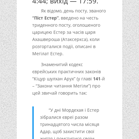
4:44; вихід — 17:59.
Як відомо, день посту, званого
“Піст Естер”
, введено на честь
триденного посту, оголошеного
царицею Естер за часів царя
Ахашвероша (Атаксеркса), коли
розгорталися події, описані в
Мегілат Естер.
Знаменитий кодекс
єврейських практичних законів
“Кіцур шулхан Арух” (у главі
141
-й
– “Закони читання Мегіли”) про
цей звичай говорить так:
“У дні Мордехая і Естер
зібралися євреї разом
тринадцятого числа місяця
Адар, щоб захистити свої
життя і помститися своїм