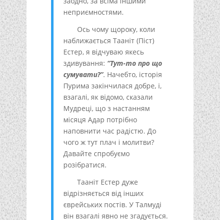
заодно, за всіма іншими
неприємностями.
Ось чому щороку, коли
наближається Тааніт (Піст)
Естер, я відчуваю якесь
здивування:
“Тут-то про що
сумувати?”
. Начебто, історія
Пурима закінчилася добре, і,
взагалі, як відомо, сказали
Мудреці, що з настанням
місяця Адар потрібно
наповнити час радістю. До
чого ж тут плач і молитви?
Давайте спробуємо
розібратися.
Тааніт Естер дуже
відрізняється від інших
єврейських постів. У Талмуді
він взагалі явно не згадується.