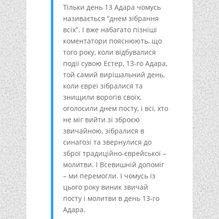
Тільки день 13 Адара чомусь
називається “днем зібрання
всіх”. І вже набагато пізніші
коментатори пояснюють, що
того року, коли відбувалися
події сувою Естер, 13-го Адара,
той самий вирішальний день,
коли євреї зібралися та
знищили ворогів своїх,
оголосили днем посту, і всі, хто
не міг вийти зі зброєю
звичайною, зібралися в
синагозі та звернулися до
зброї традиційно-єврейської –
молитви. І Всевишній допоміг
– ми перемогли. І чомусь із
цього року виник звичай
посту і молитви в день 13-го
Адара.