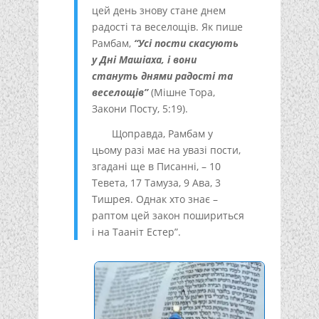
цей день знову стане днем
радості та веселощів. Як пише
Рамбам,
“Усі пости скасують
у Дні Машіаха, і вони
стануть днями радості та
веселощів”
(Мішне Тора,
Закони Посту, 5:19).
Щоправда, Рамбам у
цьому разі має на увазі пости,
згадані ще в Писанні, – 10
Тевета, 17 Тамуза, 9 Ава, 3
Тишрея. Однак хто знає –
раптом цей закон пошириться
і на Тааніт Естер”.