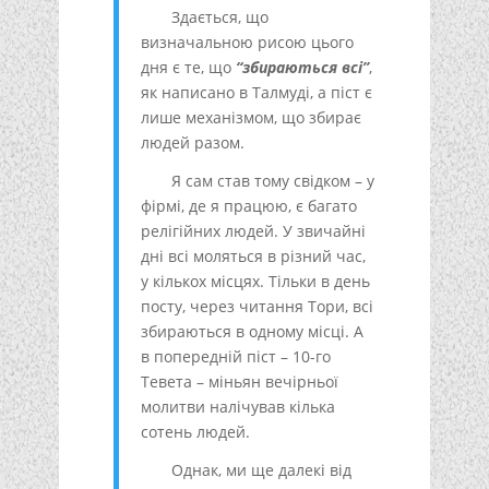
Здається, що
визначальною рисою цього
дня є те, що
“збираються всі”
,
як написано в Талмуді, а піст є
лише механізмом, що збирає
людей разом.
Я сам став тому свідком – у
фірмі, де я працюю, є багато
релігійних людей. У звичайні
дні всі моляться в різний час,
у кількох місцях. Тільки в день
посту, через читання Тори, всі
збираються в одному місці. А
в попередній піст – 10-го
Тевета – міньян вечірньої
молитви налічував кілька
сотень людей.
Однак, ми ще далекі від