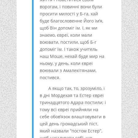
ворогам, і повинні вони були
просити милості у Б-га, хай
буде благословенне Його ім’я,
щоб Він допоміг їм. І, як ми
знаємо, євреї, коли мали
воювати, постили, щоб Б-г
допоміг їм. І також учитель
наш Моше, нехай буде мир на
ньому, у день, коли євреї
воювали з Амалекітянами,
постився.
А якщо так, то, зрозуміло, і
в дні Мордехая та Естер євреї
тринадцятого Адара постили; і
тому всі євреї прийняли на
себе обов’язок влаштовувати в
цей день громадський піст,
який назвали “постом Естер”,
щоб нагадувати собі, що