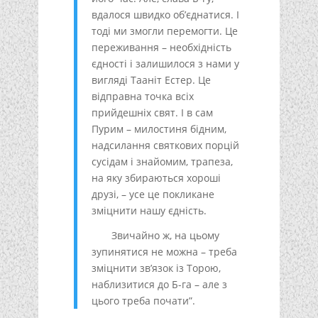
вдалося швидко об’єднатися. І
тоді ми змогли перемогти. Це
переживання – необхідність
єдності і залишилося з нами у
вигляді Тааніт Естер. Це
відправна точка всіх
прийдешніх свят. І в сам
Пурим – милостиня бідним,
надсилання святкових порцій
сусідам і знайомим, трапеза,
на яку збираються хороші
друзі, – усе це покликане
зміцнити нашу єдність.
Звичайно ж, на цьому
зупинятися не можна – треба
зміцнити зв’язок із Торою,
наблизитися до Б-га – але з
цього треба почати”.