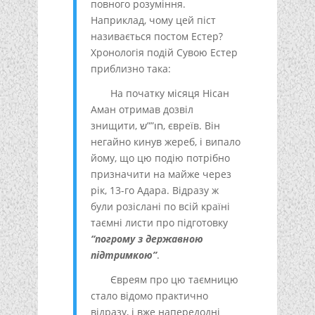
повного розуміння.
Наприклад, чому цей піст
називається постом Естер?
Хронологія подій Сувою Естер
приблизно така:
На початку місяця Нісан
Аман отримав дозвіл
знищити, חו””ש, євреїв. Він
негайно кинув жереб, і випало
йому, що цю подію потрібно
призначити на майже через
рік, 13-го Адара. Відразу ж
були розіслані по всій країні
таємні листи про підготовку
“погрому з державною
підтримкою”
.
Євреям про цю таємницю
стало відомо практично
відразу, і вже напередодні