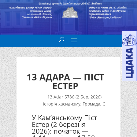
13 АДАРА — ПІСТ
ЕСТЕР
13 Adar 5786 (2 Бер, 2026)
|
Історія хасидизму
,
Громада
,
С
У Кам’янському Піст
Естер (2 березня
2026): початок —