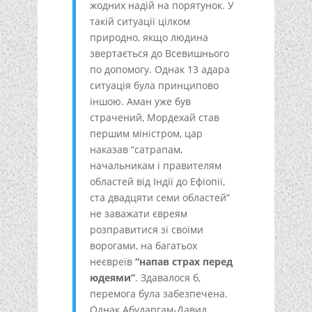
жодних надій на порятунок. У
такій ситуації цілком
природно, якщо людина
звертається до Всевишнього
по допомогу. Однак 13 адара
ситуація була принципово
іншою. Аман уже був
страчений, Мордехай став
першим міністром, цар
наказав “сатрапам,
начальникам і правителям
областей від Індії до Ефіопії,
ста двадцяти семи областей”
не заважати євреям
розправитися зі своїми
ворогами, на багатьох
неєвреїв
“напав страх перед
юдеями”
. Здавалося б,
перемога була забезпечена.
Однак Абударгам-Давид