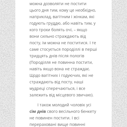
можна дозволяти не постити
цього дня тим, кому це необхідно,
наприклад, вагітним і жінкам, які
годують груддю, або навіть тим, у
кого трохи болять очі, – якщо
вони сильно страждають від
посту, їм можна не поститися. І те
саме стосується породіллі в перші
тридцять днів після пологів
(Породілля не повинна постити,
навіть якщо вона не страждає.
Щодо вагітних і годуючих, які не
страждають від посту, наші
мудреці сперечаються, і все
залежить від місцевого звичаю).
І також молодий чоловік усі
сім днів
свого весільного бенкету
не повинен постити. І всі
перераховані вище повинні