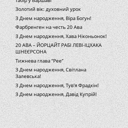
табір у Варшаві
Золотий вік: духовний урок
З Днем народження, Віра Богун!
Фарбренген на честь 20 Ава
З Днем народження, Хава Ніконьонок!
20 АВА – ЙОРЦАЙТ РАБІ ЛЕВІ-ІЦХАКА
ШНЕЄРСОНА
Тижнева глава “Рее”
З Днем народження, Світлана
Залевська!
З Днем народження, Тув’я Фрадкін!
З Днем народження, Давід Купрій!