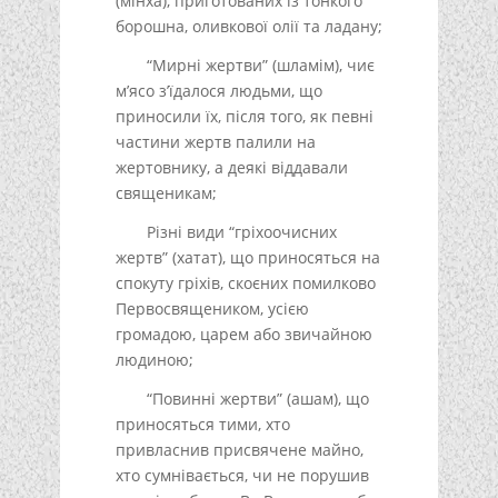
(мінха), приготованих із тонкого
борошна, оливкової олії та ладану;
“Мирні жертви” (шламім), чиє
м’ясо з’їдалося людьми, що
приносили їх, після того, як певні
частини жертв палили на
жертовнику, а деякі віддавали
священикам;
Різні види “гріхоочисних
жертв” (хатат), що приносяться на
спокуту гріхів, скоєних помилково
Первосвящеником, усією
громадою, царем або звичайною
людиною;
“Повинні жертви” (ашам), що
приносяться тими, хто
привласнив присвячене майно,
хто сумнівається, чи не порушив