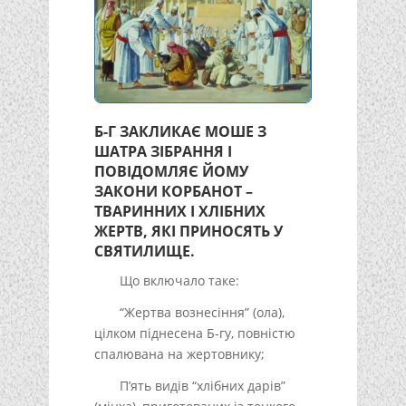
Б-Г ЗАКЛИКАЄ МОШЕ З
ШАТРА ЗІБРАННЯ І
ПОВІДОМЛЯЄ ЙОМУ
ЗАКОНИ КОРБАНОТ –
ТВАРИННИХ І ХЛІБНИХ
ЖЕРТВ, ЯКІ ПРИНОСЯТЬ У
СВЯТИЛИЩЕ.
Що включало таке:
“Жертва вознесіння” (ола),
цілком піднесена Б-гу, повністю
спалювана на жертовнику;
П’ять видів “хлібних дарів”