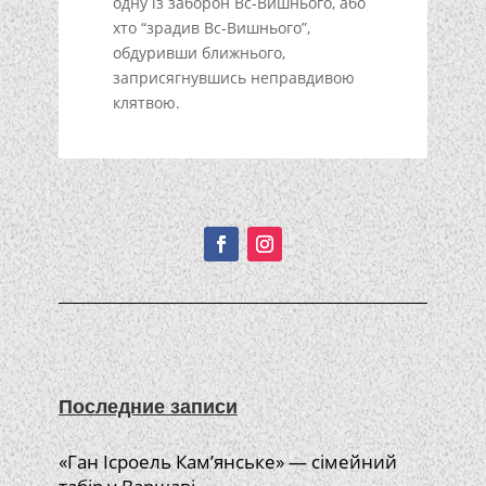
одну із заборон Вс-Вишнього, або
хто “зрадив Вс-Вишнього”,
обдуривши ближнього,
заприсягнувшись неправдивою
клятвою.
Подписывайтесь!
Последние записи
«Ган Ісроель Кам’янське» — сімейний