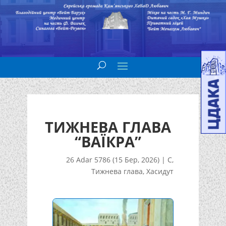
ТИЖНЕВА ГЛАВА
“ВАЇКРА”
26 Adar 5786 (15 Бер, 2026)
|
С
,
Тижнева глава
,
Хасидут