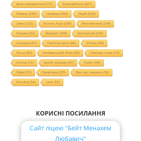
День народження
(707)
Благодійність
(307)
Новини
(299)
громада
(266)
Ліцей
(216)
Свято
(211)
Колель Тора
(188)
Жіночий клуб
(149)
Ханука
(111)
Йорцайт
(108)
Золотий вік
(105)
Хасидізм
(97)
Пам'ятна дата
(88)
JFuture
(88)
Песах
(85)
Любавичський Ребе
(80)
Тижнева глава
(74)
Статьи
(71)
музей громади
(67)
Суккот
(64)
Пурім
(57)
Привітання
(55)
Про нас говорять
(54)
EnerJew
(54)
хали
(52)
КОРИСНІ ПОСИЛАННЯ
Сайт ліцею "Бейт Менахем
Любавич"