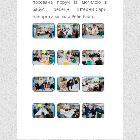
похована поруч із могилою її
бабусі, ребецн Штерни-Сари,
навпроти могили Ребе Раяц.