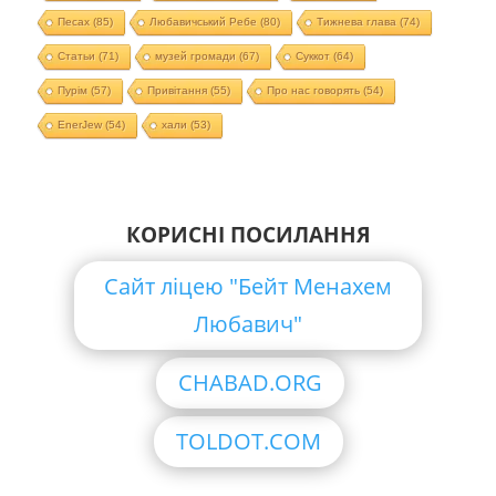
Песах
(85)
Любавичський Ребе
(80)
Тижнева глава
(74)
Статьи
(71)
музей громади
(67)
Суккот
(64)
Пурім
(57)
Привітання
(55)
Про нас говорять
(54)
EnerJew
(54)
хали
(53)
КОРИСНІ ПОСИЛАННЯ
Сайт ліцею "Бейт Менахем
Любавич"
CHABAD.ORG
TOLDOT.COM