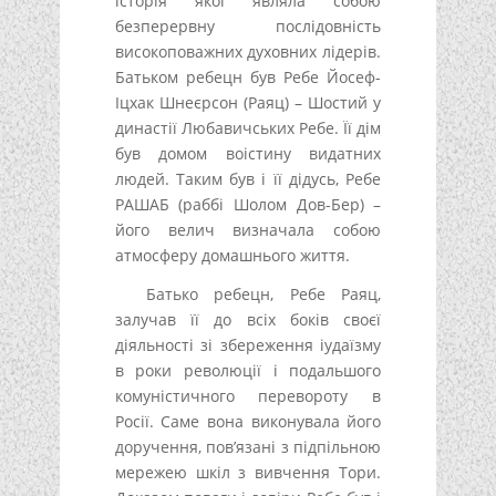
історія якої являла собою
безперервну послідовність
високоповажних духовних лідерів.
Батьком ребецн був Ребе Йосеф-
Іцхак Шнеєрсон (Раяц) – Шостий у
династії Любавичських Ребе. Її дім
був домом воістину видатних
людей. Таким був і її дідусь, Ребе
РАШАБ (раббі Шолом Дов-Бер) –
його велич визначала собою
атмосферу домашнього життя.
Батько ребецн, Ребе Раяц,
залучав її до всіх боків своєї
діяльності зі збереження іудаїзму
в роки революції і подальшого
комуністичного перевороту в
Росії. Саме вона виконувала його
доручення, пов’язані з підпільною
мережею шкіл з вивчення Тори.