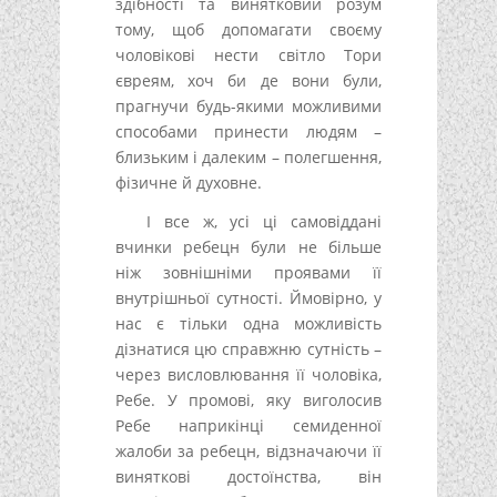
здібності та винятковий розум
тому, щоб допомагати своєму
чоловікові нести світло Тори
євреям, хоч би де вони були,
прагнучи будь-якими можливими
способами принести людям –
близьким і далеким – полегшення,
фізичне й духовне.
І все ж, усі ці самовіддані
вчинки ребецн були не більше
ніж зовнішніми проявами її
внутрішньої сутності. Ймовірно, у
нас є тільки одна можливість
дізнатися цю справжню сутність –
через висловлювання її чоловіка,
Ребе. У промові, яку виголосив
Ребе наприкінці семиденної
жалоби за ребецн, відзначаючи її
виняткові достоїнства, він