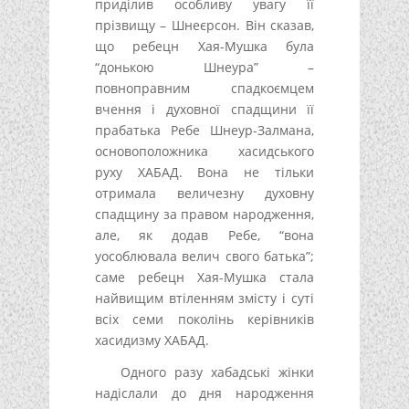
приділив особливу увагу її
прізвищу – Шнеєрсон. Він сказав,
що ребецн Хая-Мушка була
“донькою Шнеура” –
повноправним спадкоємцем
вчення і духовної спадщини її
прабатька Ребе Шнеур-Залмана,
основоположника хасидського
руху ХАБАД. Вона не тільки
отримала величезну духовну
спадщину за правом народження,
але, як додав Ребе, “вона
уособлювала велич свого батька”;
саме ребецн Хая-Мушка стала
найвищим втіленням змісту і суті
всіх семи поколінь керівників
хасидизму ХАБАД.
Одного разу хабадські жінки
надіслали до дня народження