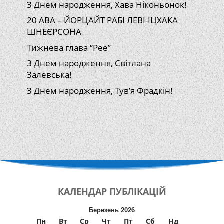
З Днем народження, Хава Ніконьонок!
20 АВА – ЙОРЦАЙТ РАБІ ЛЕВІ-ІЦХАКА
ШНЕЄРСОНА
Тижнева глава “Рее”
З Днем народження, Світлана
Залевська!
З Днем народження, Тув’я Фрадкін!
КАЛЕНДАР
ПУБЛІКАЦІЙ
Березень 2026
Пн
Вт
Ср
Чт
Пт
Сб
Нд