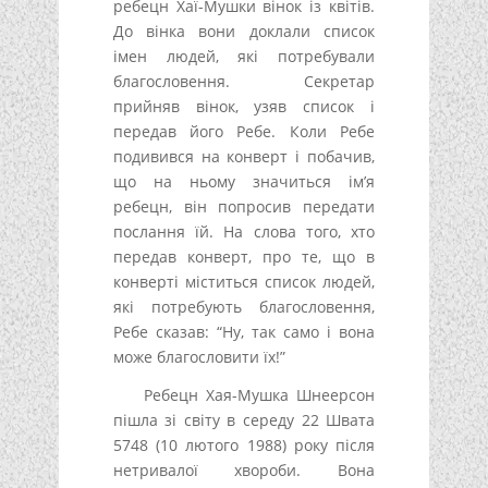
ребецн Хаї-Мушки вінок із квітів.
До вінка вони доклали список
імен людей, які потребували
благословення. Секретар
прийняв вінок, узяв список і
передав його Ребе. Коли Ребе
подивився на конверт і побачив,
що на ньому значиться ім’я
ребецн, він попросив передати
послання їй. На слова того, хто
передав конверт, про те, що в
конверті міститься список людей,
які потребують благословення,
Ребе сказав: “Ну, так само і вона
може благословити їх!”
Ребецн Хая-Мушка Шнеерсон
пішла зі світу в середу 22 Швата
5748 (10 лютого 1988) року після
нетривалої хвороби. Вона