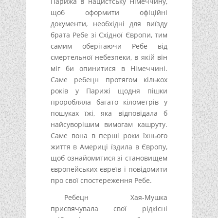
Парижа в нацистську Німеччину,
щоб оформити офіційні
документи, необхідні для виїзду
брата Ребе зі Східної Європи, тим
самим оберігаючи Ребе від
смертельної небезпеки, в якій він
міг би опинитися в Німеччині.
Саме ребецн протягом кількох
років у Парижі щодня пішки
проробляла багато кілометрів у
пошуках їжі, яка відповідала б
найсуворішим вимогам кашруту.
Саме вона в перші роки їхнього
життя в Америці їздила в Європу,
щоб ознайомитися зі становищем
європейських євреїв і повідомити
про свої спостереження Ребе.
Ребецн Хая-Мушка
присвячувала свої рідкісні