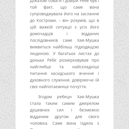
Доказом поваги і довіри Ребе був і
той факт, що саме вона
супроводжувала його на заслання
до Костроми, – він розумів, що в
цій важкій ситуації з усіх його
домочадців і відданих
послідовників саме Хая-Мушка
виявиться найбільш підходящою
людиною. У багатьох листах до
доньки Ребе розмірковував про
найглибші та найскладніші
питання хасидського вчення і
духовного служіння, довіряючи їй
свої найпотаємніші почуття.
Згодом ребецн Хая-Мушка
стала таким самим джерелом
душевних сил і безмежно
відданим другом для свого
чоловіка. Саме вона їздила з