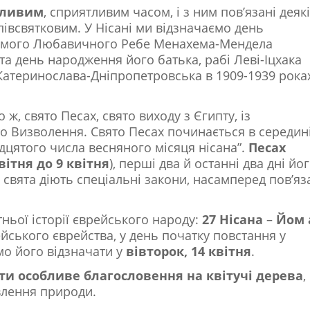
обливим
, сприятливим часом, і з ним пов’язані деякі
півсвятковим. У Нісані ми відзначаємо день
ьомого Любавичного Ребе Менахема-Мендела
 та день народження його батька, рабі Леві-Іцхака
атеринослава-Дніпропетровська в 1909-1939 роках
о ж, свято Песах, свято виходу з Єгипту, із
то Визволення. Свято Песах починається в середин
адцятого числа весняного місяця нісана”.
Песах
вітня до 9 квітня
), перші два й останні два дні йо
 свята діють спеціальні закони, насамперед пов’яз
ітньої історії єврейського народу:
27 Нісана
–
Йом 
ейського єврейства, у день початку повстання у
мо його відзначати у
вівторок, 14 квітня
.
ити особливе благословення на квітучі дерева
,
лення природи.