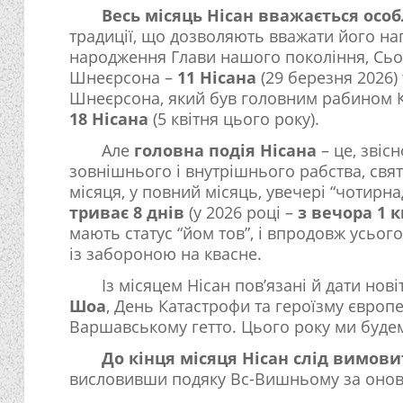
Весь місяць Нісан вважається ос
традиції, що дозволяють вважати його на
народження Глави нашого покоління, С
Шнеєрсона –
11 Нісана
(29 березня 2026)
Шнеєрсона, який був головним рабином К
18 Нісана
(5 квітня цього року).
Але
головна подія Нісана
– це, звісн
зовнішнього і внутрішнього рабства, свя
місяця, у повний місяць, увечері “чотирн
триває 8 днів
(у 2026 році –
з вечора 1 к
мають статус “йом тов”, і впродовж усього
із забороною на квасне.
Із місяцем Нісан пов’язані й дати нов
Шоа
, День Катастрофи та героїзму європ
Варшавському гетто. Цього року ми буде
До кінця місяця Нісан слід вимов
висловивши подяку Вс-Вишньому за онов