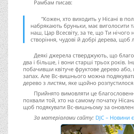
Рамбам писав:
“Кожен, хто виходить у Нісані в пол
набрякають бруньки, має виголосити та
наш, Цар Всесвіту, за те, що Ти нічого 
створіння, чудові й добрі дерева, щоб
Деякі джерела стверджують, що благос
два і більше, і вони старші трьох років.
побачивши квітуче фруктове дерево або, 
запах. Але Вс-вишнього можна подякуват
дерево з листям, яке щойно розпустилося
Прийнято вимовляти це благословення
похвали той, хто на самому початку Нісан
щоб подякувати Вс-вишньому за оновлен
За матеріалами сайту:
DJC – Новини 