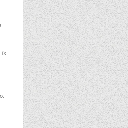
г
 їх
о,