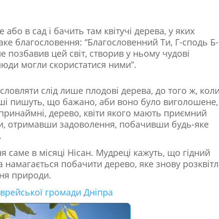
е або в сад і бачить там квітучі дерева, у яких
ке благословення: “Благословенний Ти, Г-сподь Б-
не позбавив цей світ, створив у ньому чудові
 люди могли скористатися ними”.
ловляти слід лише плодові дерева, до того ж, коли
 Інші пишуть, що бажано, аби воно було виголошене,
принаймні, дерево, квіти якого мають приємний
и, отримавши задоволення, побачивши будь-яке
.
 саме в місяці Нісан. Мудреці кажуть, що гідний
а намагається побачити дерево, яке знову розквітл
ня природи.
єврейської громади Дніпра