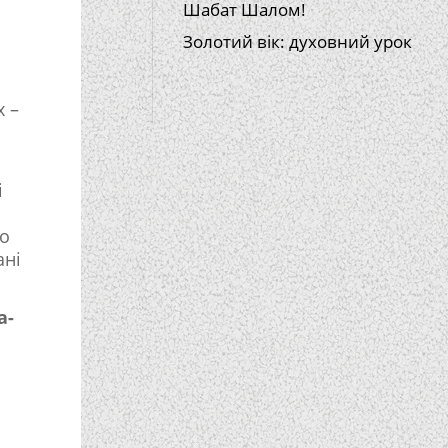
Шабат Шалом!
Золотий вік: духовний урок
 –
і
го
ані
а-