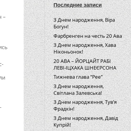
Последние записи
н –
З Днем народження, Віра
Богун!
Фарбренген на честь 20 Ава
З Днем народження, Хава
лись
Ніконьонок!
20 АВА – ЙОРЦАЙТ РАБІ
с-
ЛЕВІ-ІЦХАКА ШНЕЄРСОНА
Тижнева глава “Рее”
ли
З Днем народження,
Світлана Залевська!
З Днем народження, Тув’я
–
Фрадкін!
З Днем народження, Давід
Купрій!