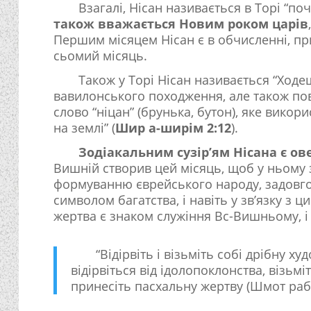
Взагалі, Нісан називається в Торі “по
також вважається Новим роком царів
Першим місяцем Нісан є в обчисленні, при
сьомий місяць.
Також у Торі Нісан називається “Ходеш
вавилонського походження, але також пов
слово “ніцан” (брунька, бутон), яке викорис
на землі” (
Шир а-ширім 2:12
).
Зодіакальним сузір’ям Нісана є ов
Вишній створив цей місяць, щоб у ньому 
формуванню єврейського народу, задовго 
символом багатства, і навіть у зв’язку з 
жертва є знаком служіння Вс-Вишньому, і
“Відірвіть і візьміть собі дрібну х
відірвіться від ідолопоклонства, візьміт
принесіть пасхальну жертву (Шмот раба