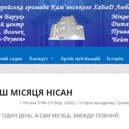
чий садок
Хасидут
Архів публікацій
Історія
Ш МІСЯЦЯ НІСАН
1 Нісана 5786 (19 Бер, 2026)
|
Історія хасидизму
,
Грома
 ОДИН ДЕНЬ, А САМ МІСЯЦЬ ЗАВЖДИ ПОВНИЙ,