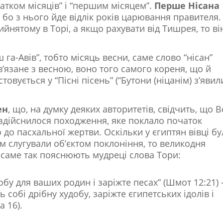
чатком місяців” і “першим місяцем”.
Перше Нісана
, бо з нього йде відлік років царювання правителя.
йнятому в Торі, а якщо рахувати від Тишрея, то ві
 га-Авів”, тобто місяць весни, саме слово “нісан”
’язане з весною, воно того самого кореня, що й
товується у “Пісні пісень” (“Бутони (ніцанім) з’яви
ен
, що, на думку деяких авторитетів, свідчить, що В
здійснилося походження, яке поклало початок
до пасхальної жертви. Оскільки у єгиптян вівці бу
цим слугували об’єктом поклоніння, то великодня
 саме так пояснюють мудреці слова Тори:
удобу для ваших родин і заріжте песах” (Шмот 12:21) 
ь собі дрібну худобу, заріжте єгипетських ідолів і
 16).