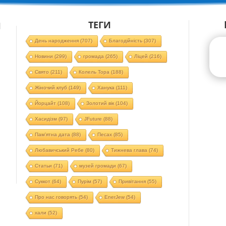
ТЕГИ
Й
День народження
(707)
Благодійність
(307)
Новини
(299)
громада
(265)
Ліцей
(216)
Свято
(211)
Колель Тора
(188)
Жіночий клуб
(149)
Ханука
(111)
Йорцайт
(108)
Золотий вік
(104)
Хасидізм
(97)
JFuture
(88)
Пам'ятна дата
(88)
Песах
(85)
Любавичський Ребе
(80)
Тижнева глава
(74)
Статьи
(71)
музей громади
(67)
Суккот
(64)
Пурім
(57)
Привітання
(55)
Про нас говорять
(54)
EnerJew
(54)
хали
(52)