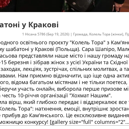
атоні у Кракові
1 Нісана 5786 (Бер 19, 2026)
|
Громада
,
Колель Тора (жінки)
,
П
дного освітнього проєкту "Колель Тора" з Кам'ян
у шабатоні у Кракові (Польща). Сара Шапіро, Мал
удасьова представляли наше місто і нашу громаду н
5 березня і зібрав жінок з усієї України та Східної
аходах, лекціях, зустрічах, спільних молитвах, а т
вами. Нам приємно відзначити, що іще одна акти
го, відома багатьом містянам і не тільки поетеса,
 беручи участь онлайн, виборола перше призове мі
 честь 10-річчя організації "Хохмат Нашим".
ла вірш, який глибоко передає і віддзеркалює все 
"Колель Тора": натхнення, емоції, внутрішнє зростан
же прибув до Кам'янського. Це ексклюзивне видання
жницю конкурсу! [gallery size="full" columns="2"..