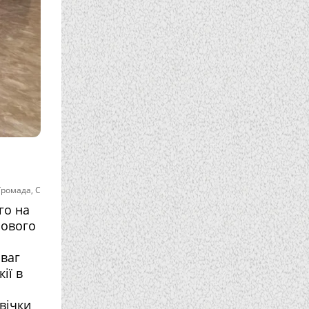
Громада
,
С
го на
лового
зваг
ії в
вічки