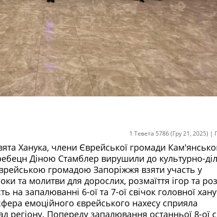
1 Тевета 5786 (Гру 21, 2025)
|
 свята Ханука, члени Єврейської громади Кам'янсько
 ребецн Діною Стамблер вирушили до культурно-ді
Єврейською громадою Запоріжжя взяти участь у
ки та молитви для дорослих, розмаїття ігор та ро
ть на запалюванні 6-ої та 7-ої свічок головної ханук
сфера емоційного єврейського нахесу сприяла
д регіону. Попереду запалювання останньої 8-ої с