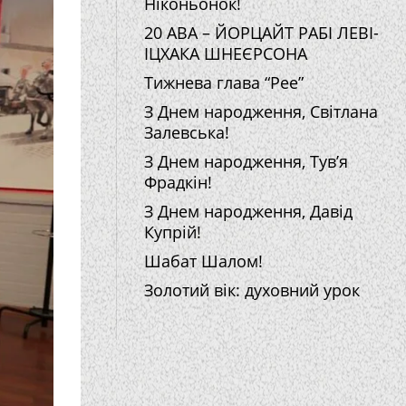
Ніконьонок!
20 АВА – ЙОРЦАЙТ РАБІ ЛЕВІ-
ІЦХАКА ШНЕЄРСОНА
Тижнева глава “Рее”
З Днем народження, Світлана
Залевська!
З Днем народження, Тув’я
Фрадкін!
З Днем народження, Давід
Купрій!
Шабат Шалом!
Золотий вік: духовний урок