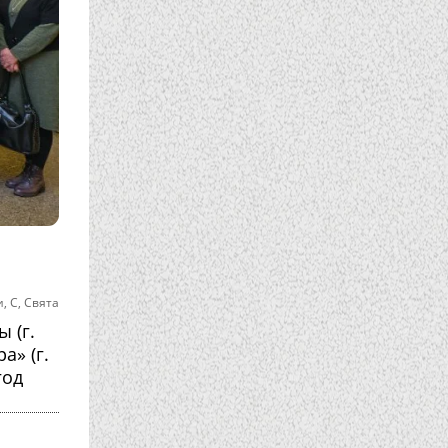
и
,
С
,
Свята
 (г.
а» (г.
год