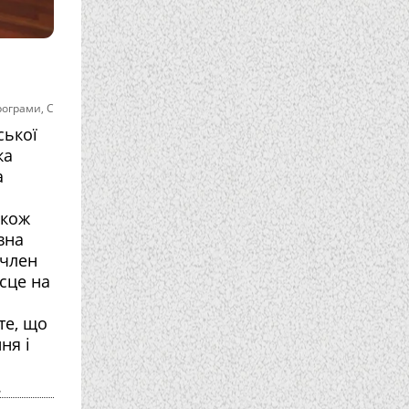
рограми
,
С
ської
ка
а
акож
вна
 член
сце на
те, що
ня і
.