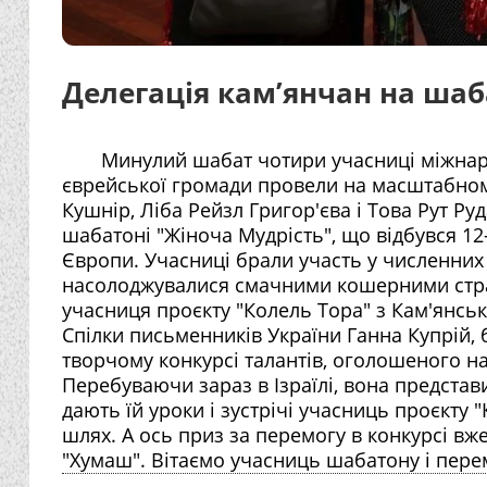
Делегація кам’янчан на шаб
Минулий шабат чотири учасниці міжнаро
єврейської громади провели на масштабном
Кушнір, Ліба Рейзл Григор'єва і Това Рут Р
шабатоні "Жіноча Мудрість", що відбувся 12-1
Європи. Учасниці брали участь у численних з
насолоджувалися смачними кошерними стра
учасниця проєкту "Колель Тора" з Кам'янсько
Спілки письменників України Ганна Купрій,
творчому конкурсі талантів, оголошеного на
Перебуваючи зараз в Ізраїлі, вона представи
дають їй уроки і зустрічі учасниць проєкту 
шлях. А ось приз за перемогу в конкурсі в
"Хумаш". Вітаємо учасниць шабатону і перемо