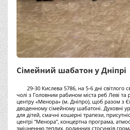
Сімейний шабатон у Дніпрі
29-30 Кислева 5786, на 5-6 дні світлого
чолі з Головним рабином міста реб Леві та
центру «Менора» (м. Дніпро), щоб разом з 
дводенному сімейному шабатоні. Духовні уро
для дітей, смачні кошерні трапези, присутніс
центрі “Менора”, концертна програма, атмо
зміцненню теплих, родинних стосунків грома