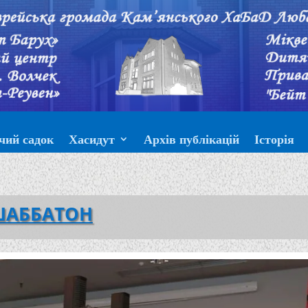
чий садок
Хасидут
Архів публікацій
Історія
ШАББАТОН