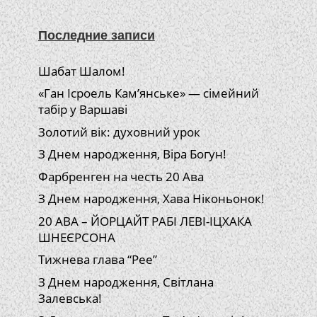
Последние записи
Шабат Шалом!
«Ган Ісроель Кам’янське» — сімейний
табір у Варшаві
Золотий вік: духовний урок
З Днем народження, Віра Богун!
Фарбренген на честь 20 Ава
З Днем народження, Хава Ніконьонок!
20 АВА – ЙОРЦАЙТ РАБІ ЛЕВІ-ІЦХАКА
ШНЕЄРСОНА
Тижнева глава “Рее”
З Днем народження, Світлана
Залевська!