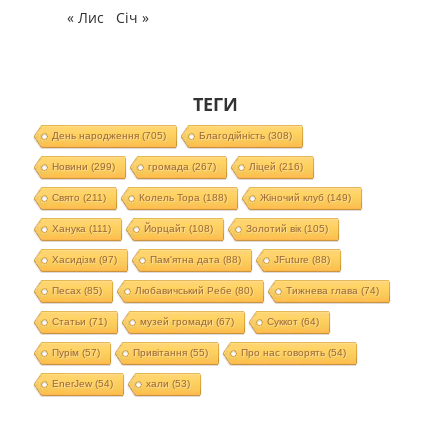
« Лис
Січ »
ТЕГИ
День народження
(705)
Благодійність
(308)
Новини
(299)
громада
(267)
Ліцей
(216)
Свято
(211)
Колель Тора
(188)
Жіночий клуб
(149)
Ханука
(111)
Йорцайт
(108)
Золотий вік
(105)
Хасидізм
(97)
Пам'ятна дата
(88)
JFuture
(88)
Песах
(85)
Любавичський Ребе
(80)
Тижнева глава
(74)
Статьи
(71)
музей громади
(67)
Суккот
(64)
Пурім
(57)
Привітання
(55)
Про нас говорять
(54)
EnerJew
(54)
хали
(53)