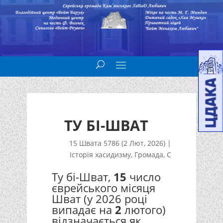
ТУ БІ-ШВАТ
15 Швата 5786 (2 Лют, 2026)
|
Історія хасидизму
,
Громада
,
С
Ту бі-Шват,
15
число
єврейського місяця
Шват (у 2026 році
випадає на
2
лютого)
відзначається як