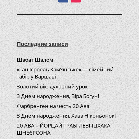
Последние записи
Шабат Шалом!
«Ган Ісроель Кам’янське» — сімейний
табір у Варшаві
Золотий вік: духовний урок
З Днем народження, Віра Богун!
Фарбренген на честь 20 Ава
З Днем народження, Хава Ніконьонок!
20 АВА – ЙОРЦАЙТ РАБІ ЛЕВІ-ІЦХАКА
ШНЕЄРСОНА