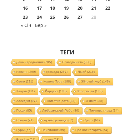
16
17
18
19
20
21
22
23
24
25
26
27
28
« Січ
Бер »
ТЕГИ
День народження
(705)
Благодійність
(308)
Новини
(299)
громада
(267)
Ліцей
(216)
Свято
(211)
Колель Тора
(188)
Жіночий клуб
(149)
Ханука
(111)
Йорцайт
(108)
Золотий вік
(105)
Хасидізм
(97)
Пам'ятна дата
(88)
JFuture
(88)
Песах
(85)
Любавичський Ребе
(80)
Тижнева глава
(74)
Статьи
(71)
музей громади
(67)
Суккот
(64)
Пурім
(57)
Привітання
(55)
Про нас говорять
(54)
EnerJew
(54)
хали
(53)