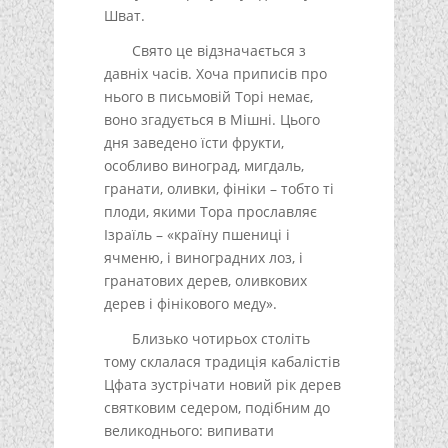
Шват.
Свято це відзначається з
давніх часів. Хоча приписів про
нього в письмовій Торі немає,
воно згадується в Мішні. Цього
дня заведено їсти фрукти,
особливо виноград, мигдаль,
гранати, оливки, фініки – тобто ті
плоди, якими Тора прославляє
Ізраїль – «країну пшениці і
ячменю, і виноградних лоз, і
гранатових дерев, оливкових
дерев і фінікового меду».
Близько чотирьох століть
тому склалася традиція кабалістів
Цфата зустрічати новий рік дерев
святковим седером, подібним до
великоднього: випивати