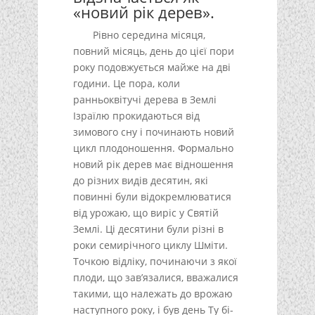
«новий рік дерев».
Рівно середина місяця,
повний місяць, день до цієї пори
року подовжується майже на дві
години. Це пора, коли
ранньоквітучі дерева в Землі
Ізраїлю прокидаються від
зимового сну і починають новий
цикл плодоношення. Формально
новий рік дерев має відношення
до різних видів десятин, які
повинні були відокремлюватися
від урожаю, що виріс у Святій
Землі. Ці десятини були різні в
роки семирічного циклу Шміти.
Точкою відліку, починаючи з якої
плоди, що зав’язалися, вважалися
такими, що належать до врожаю
наступного року, і був день Ту бі-