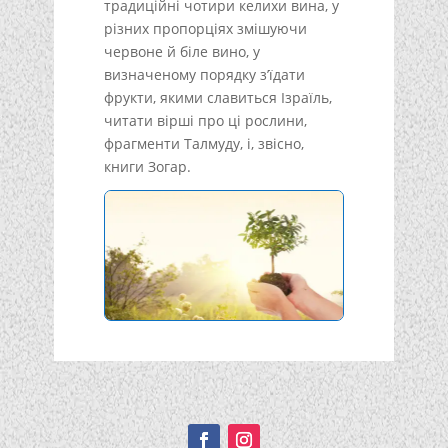
традиційні чотири келихи вина, у
різних пропорціях змішуючи
червоне й біле вино, у
визначеному порядку з’їдати
фрукти, якими славиться Ізраїль,
читати вірші про ці рослини,
фрагменти Талмуду, і, звісно,
книги Зогар.
Подписывайтесь!