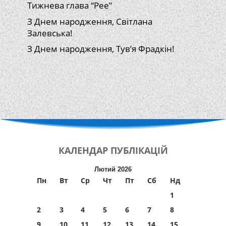
Тижнева глава “Рее”
З Днем народження, Світлана
Залевська!
З Днем народження, Тув’я Фрадкін!
КАЛЕНДАР
ПУБЛІКАЦІЙ
Лютий 2026
Пн
Вт
Ср
Чт
Пт
Сб
Нд
1
2
3
4
5
6
7
8
9
10
11
12
13
14
15