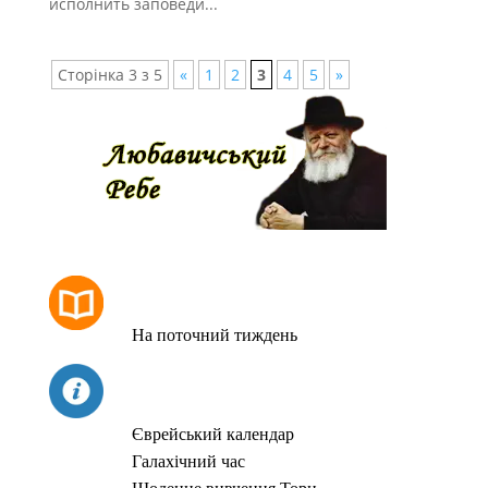
исполнить заповеди...
Сторінка 3 з 5
«
1
2
3
4
5
»
РОЗКЛАД МОЛИТОВ
На поточний тиждень
СЬОГОДНІ
Єврейський календар
Галахічний час