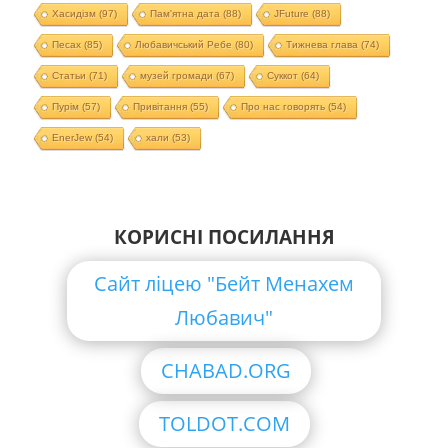
Хасидізм
(97)
Пам'ятна дата
(88)
JFuture
(88)
Песах
(85)
Любавичський Ребе
(80)
Тижнева глава
(74)
Статьи
(71)
музей громади
(67)
Суккот
(64)
Пурім
(57)
Привітання
(55)
Про нас говорять
(54)
EnerJew
(54)
хали
(53)
КОРИСНІ ПОСИЛАННЯ
Сайт ліцею "Бейт Менахем
Любавич"
CHABAD.ORG
TOLDOT.COM