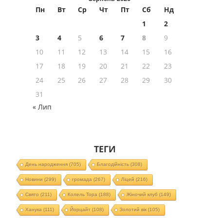
Пн
Вт
Ср
Чт
Пт
Сб
Нд
1
2
3
4
5
6
7
8
9
10
11
12
13
14
15
16
17
18
19
20
21
22
23
24
25
26
27
28
29
30
31
« Лип
ТЕГИ
День народження
(705)
Благодійність
(308)
Новини
(299)
громада
(267)
Ліцей
(216)
Свято
(211)
Колель Тора
(188)
Жіночий клуб
(149)
Ханука
(111)
Йорцайт
(108)
Золотий вік
(105)