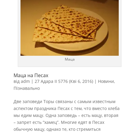
Маца
Маца на Песах
від
adm
|
27 Адара II 5776 (Кві 6, 2016)
|
Новини
,
Пізнавально
Две заповеди Торы связаны с самым известным
аспектом праздника Песах с тем, что вместо хлеба
мы едим мацу. Одна заповедь – есть мацу, вторая
– запрет есть “хамец”. Многие едят в Песах
обычную мацу, однако те, кто стремиться