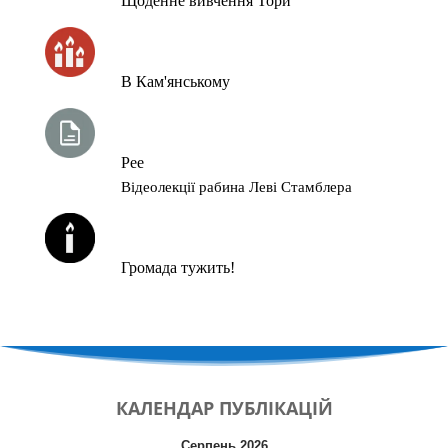
Щоденне вивчення Тори
ЧАС ЗАПАЛЮВАННЯ СВІЧОК
В Кам'янському
ТИЖНЕВА ГЛАВА ТОРИ
Рее
Відеолекції рабина Леві Стамблера
ЙОРЦАЙТИ У СЕРПНІ
Громада тужить!
КАЛЕНДАР
ПУБЛІКАЦІЙ
Серпень 2026