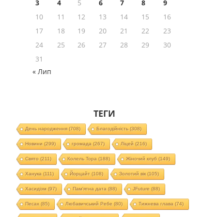
3
4
5
6
7
8
9
10
11
12
13
14
15
16
17
18
19
20
21
22
23
24
25
26
27
28
29
30
31
« Лип
ТЕГИ
День народження
(708)
Благодійність
(308)
Новини
(299)
громада
(267)
Ліцей
(216)
Свято
(211)
Колель Тора
(188)
Жіночий клуб
(149)
Ханука
(111)
Йорцайт
(108)
Золотий вік
(105)
Хасидізм
(97)
Пам'ятна дата
(88)
JFuture
(88)
Песах
(85)
Любавичський Ребе
(80)
Тижнева глава
(74)