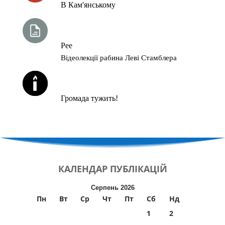
В Кам'янському
ТИЖНЕВА ГЛАВА ТОРИ
Рее
Відеолекції рабина Леві Стамблера
ЙОРЦАЙТИ У СЕРПНІ
Громада тужить!
КАЛЕНДАР
ПУБЛІКАЦІЙ
Серпень 2026
Пн
Вт
Ср
Чт
Пт
Сб
Нд
1
2