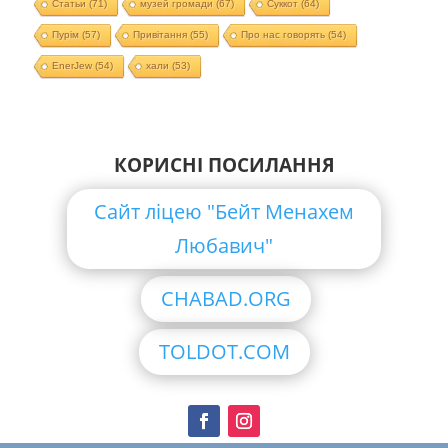
Статьи
(71)
музей громади
(67)
Суккот
(64)
Пурім
(57)
Привітання
(55)
Про нас говорять
(54)
EnerJew
(54)
хали
(53)
КОРИСНІ ПОСИЛАННЯ
Сайт ліцею "Бейт Менахем
Любавич"
CHABAD.ORG
TOLDOT.COM