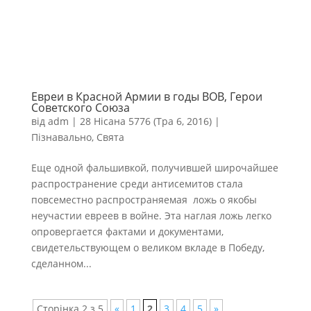
Евреи в Красной Армии в годы ВОВ, Герои
Советского Союза
від
adm
|
28 Нісана 5776 (Тра 6, 2016)
|
Пізнавально
,
Свята
Еще одной фальшивкой, получившей широчайшее
распространение среди антисемитов стала
повсеместно распространяемая ложь о якобы
неучастии евреев в войне. Эта наглая ложь легко
опровергается фактами и документами,
свидетельствующем о великом вкладе в Победу,
сделанном...
Сторінка 2 з 5
«
1
2
3
4
5
»