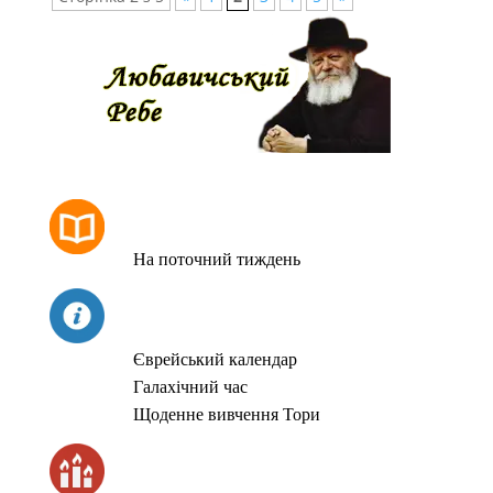
РОЗКЛАД МОЛИТОВ
На поточний тиждень
СЬОГОДНІ
Єврейський календар
Галахічний час
Щоденне вивчення Тори
ЧАС ЗАПАЛЮВАННЯ СВІЧОК