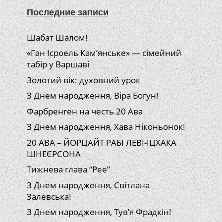
Последние записи
Шабат Шалом!
«Ган Ісроель Кам’янське» — сімейний
табір у Варшаві
Золотий вік: духовний урок
З Днем народження, Віра Богун!
Фарбренген на честь 20 Ава
З Днем народження, Хава Ніконьонок!
20 АВА – ЙОРЦАЙТ РАБІ ЛЕВІ-ІЦХАКА
ШНЕЄРСОНА
Тижнева глава “Рее”
З Днем народження, Світлана
Залевська!
З Днем народження, Тув’я Фрадкін!