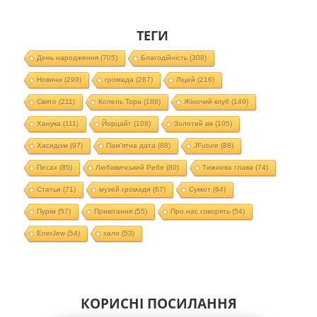
ТЕГИ
День народження
(705)
Благодійність
(308)
Новини
(299)
громада
(267)
Ліцей
(216)
Свято
(211)
Колель Тора
(188)
Жіночий клуб
(149)
Ханука
(111)
Йорцайт
(108)
Золотий вік
(105)
Хасидізм
(97)
Пам'ятна дата
(88)
JFuture
(88)
Песах
(85)
Любавичський Ребе
(80)
Тижнева глава
(74)
Статьи
(71)
музей громади
(67)
Суккот
(64)
Пурім
(57)
Привітання
(55)
Про нас говорять
(54)
EnerJew
(54)
хали
(53)
КОРИСНІ ПОСИЛАННЯ