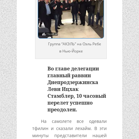
Группа “АКЭЛЬ” на Оэль Ребе
в Нью-Йорке
Во главе делегации
главный раввин
Днепродзержинска
Леви Ицхак
Стамблер, 10 часовый
перелет успешно
преодолен.
На самолете все одевали
тфилин и сказали лехайм. В эти
минуты представители нашей