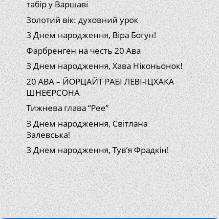
табір у Варшаві
Золотий вік: духовний урок
З Днем народження, Віра Богун!
Фарбренген на честь 20 Ава
З Днем народження, Хава Ніконьонок!
20 АВА – ЙОРЦАЙТ РАБІ ЛЕВІ-ІЦХАКА
ШНЕЄРСОНА
Тижнева глава “Рее”
З Днем народження, Світлана
Залевська!
З Днем народження, Тув’я Фрадкін!