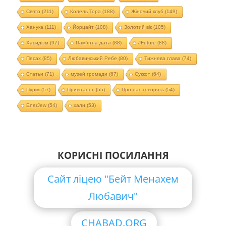
Свято
(211)
Колель Тора
(188)
Жіночий клуб
(149)
Ханука
(111)
Йорцайт
(108)
Золотий вік
(105)
Хасидізм
(97)
Пам'ятна дата
(88)
JFuture
(88)
Песах
(85)
Любавичський Ребе
(80)
Тижнева глава
(74)
Статьи
(71)
музей громади
(67)
Суккот
(64)
Пурім
(57)
Привітання
(55)
Про нас говорять
(54)
EnerJew
(54)
хали
(53)
КОРИСНІ ПОСИЛАННЯ
Сайт ліцею "Бейт Менахем
Любавич"
CHABAD.ORG