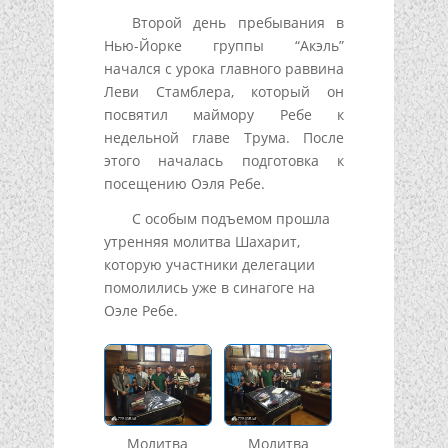
Второй день пребывания в
Нью-Йорке группы “Акэль”
начался с урока главного раввина
Леви Стамблера, который он
посвятил маймору Ребе к
недельной главе Трума. После
этого началась подготовка к
посещению Оэля Ребе.
С особым подъемом прошла
утренняя молитва Шахарит,
которую участники делегации
помолились уже в синагоге на
Оэле Ребе.
Молитва
Молитва