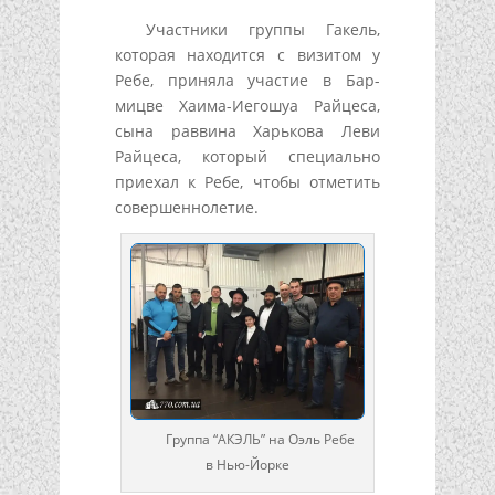
Участники группы Гакель,
которая находится с визитом у
Ребе, приняла участие в Бар-
мицве Хаима-Иегошуа Райцеса,
сына раввина Харькова Леви
Райцеса, который специально
приехал к Ребе, чтобы отметить
совершеннолетие.
Группа “АКЭЛЬ” на Оэль Ребе
в Нью-Йорке