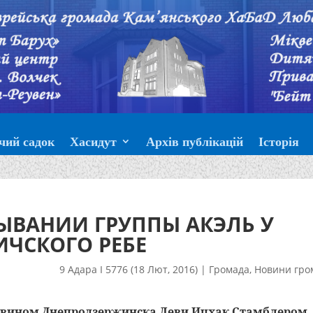
чий садок
Хасидут
Архів публікацій
Історія
ЫВАНИИ ГРУППЫ АКЭЛЬ У
ЧСКОГО РЕБЕ
9 Адара I 5776 (18 Лют, 2016)
|
Громада
,
Новини гро
аввином Днепродзержинска Леви Ицхак Стамблером,