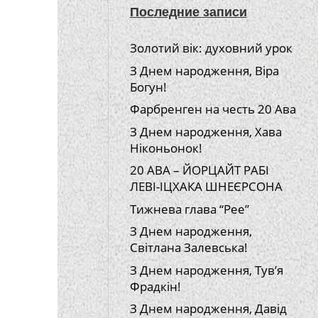
Последние записи
Золотий вік: духовний урок
З Днем народження, Віра
Богун!
Фарбренген на честь 20 Ава
З Днем народження, Хава
Ніконьонок!
20 АВА – ЙОРЦАЙТ РАБІ
ЛЕВІ-ІЦХАКА ШНЕЄРСОНА
Тижнева глава “Рее”
З Днем народження,
Світлана Залевська!
З Днем народження, Тув’я
Фрадкін!
З Днем народження, Давід