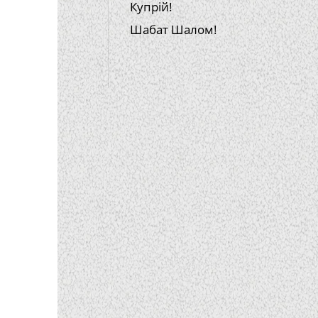
Купрій!
Шабат Шалом!