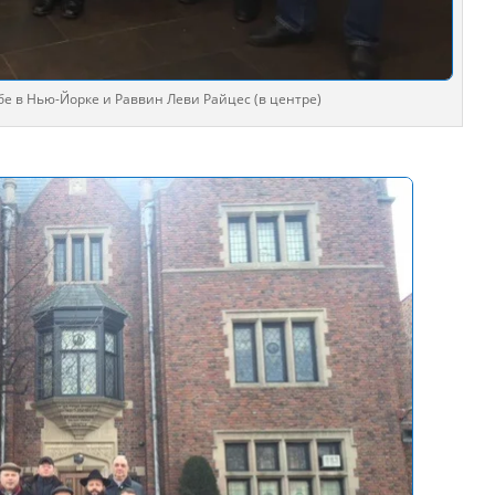
бе в Нью-Йорке и Раввин Леви Райцес (в центре)