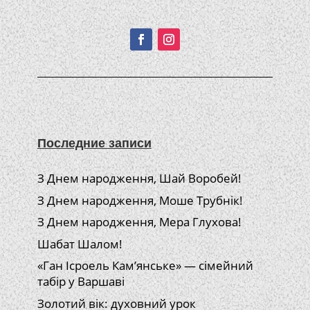
Подписывайтесь!
Последние записи
З Днем народження, Шай Воробей!
З Днем народження, Моше Трубнік!
З Днем народження, Мера Глухова!
Шабат Шалом!
«Ган Ісроель Кам’янське» — сімейний
табір у Варшаві
Золотий вік: духовний урок