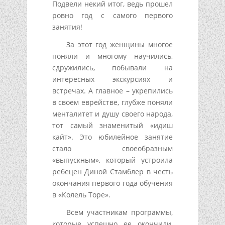
Подвели некий итог, ведь прошел
ровно год с самого первого
занятия!
За этот год женщины многое
поняли и многому научились,
сдружились, побывали на
интересных экскурсиях и
встречах. А главное – укрепились
в своем еврействе, глубже поняли
менталитет и душу своего народа,
тот самый знаменитый «идиш
кайт». Это юбилейное занятие
стало своеобразным
«выпускным», который устроила
ребецен Диной Стамблер в честь
окончания первого года обучения
в «Колель Торе».
Всем участникам программы,
которые успешно ее окончили,