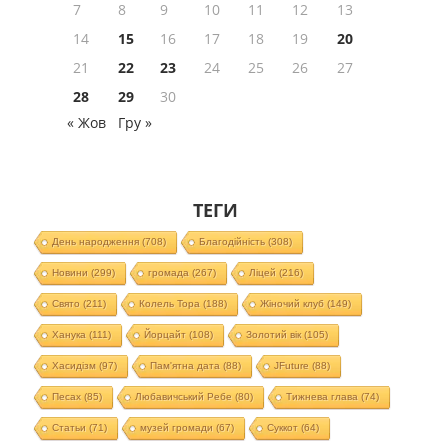
7
8
9
10
11
12
13
14
15
16
17
18
19
20
21
22
23
24
25
26
27
28
29
30
« Жов
Гру »
ТЕГИ
День народження
(708)
Благодійність
(308)
Новини
(299)
громада
(267)
Ліцей
(216)
Свято
(211)
Колель Тора
(188)
Жіночий клуб
(149)
Ханука
(111)
Йорцайт
(108)
Золотий вік
(105)
Хасидізм
(97)
Пам'ятна дата
(88)
JFuture
(88)
Песах
(85)
Любавичський Ребе
(80)
Тижнева глава
(74)
Статьи
(71)
музей громади
(67)
Суккот
(64)