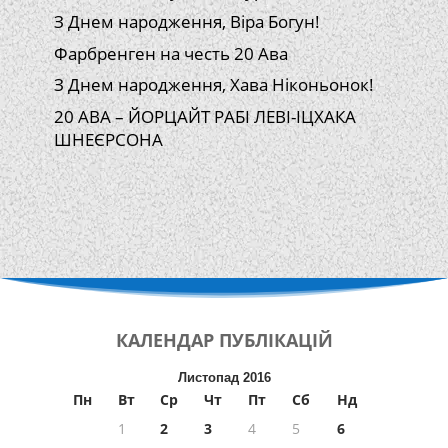
З Днем народження, Віра Богун!
Фарбренген на честь 20 Ава
З Днем народження, Хава Ніконьонок!
20 АВА – ЙОРЦАЙТ РАБІ ЛЕВІ-ІЦХАКА
ШНЕЄРСОНА
КАЛЕНДАР
ПУБЛІКАЦІЙ
Листопад 2016
Пн
Вт
Ср
Чт
Пт
Сб
Нд
1
2
3
4
5
6