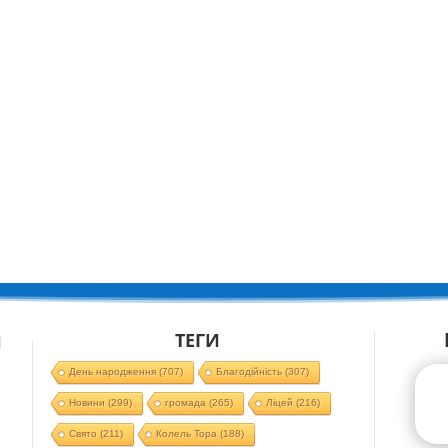
ТЕГИ
Й
День народження
(707)
Благодійність
(307)
Новини
(299)
громада
(265)
Ліцей
(216)
Свято
(211)
Колель Тора
(188)