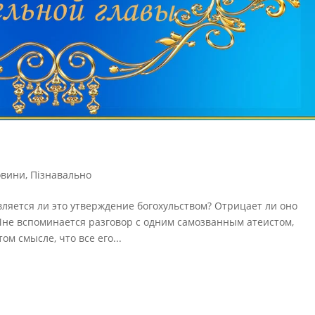
овини
,
Пізнавально
 Является ли это утверждение богохульством? Отрицает ли оно
Мне вспоминается разговор с одним самозванным атеистом,
м смысле, что все его...