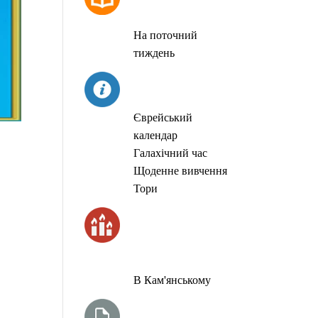
МОЛИТОВ
На поточний
тиждень
СЬОГОДНІ
Єврейський
календар
Галахічний час
Щоденне вивчення
Тори
ЧАС
ЗАПАЛЮВАННЯ
СВІЧОК
В Кам'янському
ТИЖНЕВА