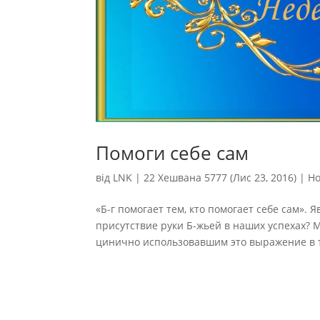
Помоги себе сам
від
LNK
|
22 Хешвана 5777 (Лис 23, 2016)
|
Н
«Б-г помогает тем, кто помогает себе сам».
присутствие руки Б-жьей в наших успехах? 
цинично использовавшим это выражение в то