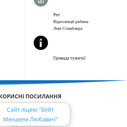
ГЛАВА ТОРИ
Рее
Відеолекції рабина
Леві Стамблера
ЙОРЦАЙТИ У
СЕРПНІ
Громада тужить!
КОРИСНІ ПОСИЛАННЯ
Сайт ліцею "Бейт
Менахем Любавич"