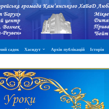
чий садок
Хасидут
Архів публікацій
Історія