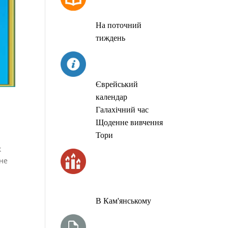
МОЛИТОВ
На поточний
тиждень
СЬОГОДНІ
Єврейський
календар
Галахічний час
Щоденне вивчення
Тори
к
ЧАС
 не
ЗАПАЛЮВАННЯ
СВІЧОК
В Кам'янському
ТИЖНЕВА