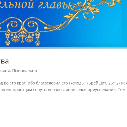
тва
овини
,
Пізнавально
д во сто крат, ибо благословил его Г-сподь.” (Брейшит, 26:12) Ка
 нашим праотцам сопутствовало финансовое преуспевание. Тем