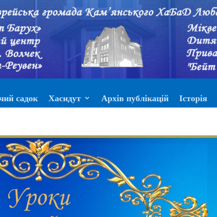
чий садок
Хасидут
Архів публікацій
Історія