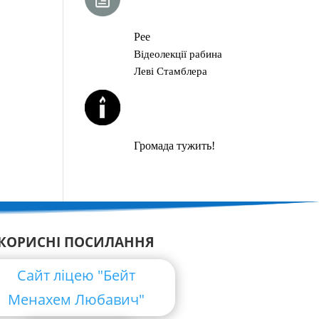
ГЛАВА ТОРИ
Рее
Відеолекції рабина
Леві Стамблера
ЙОРЦАЙТИ У
СЕРПНІ
Громада тужить!
КОРИСНІ ПОСИЛАННЯ
Сайт ліцею "Бейт
Менахем Любавич"