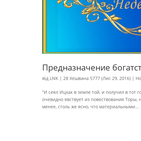
Предназначение богатс
від
LNK
|
28 Хешвана 5777 (Лис 29, 2016)
|
Н
“И сеял Ицхак в земле той, и получил в тот го
очевидно явствует из повествования Торы,
менее, столь же ясно, что материальными...