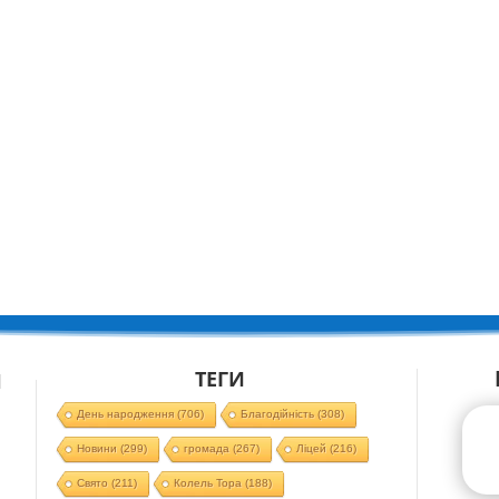
ТЕГИ
Й
День народження
(706)
Благодійність
(308)
Новини
(299)
громада
(267)
Ліцей
(216)
Свято
(211)
Колель Тора
(188)