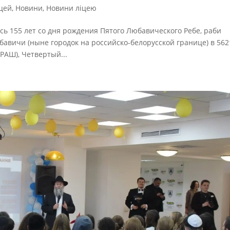
цей
,
Новини
,
Новини ліцею
ось 155 лет со дня рождения Пятого Любавического Ребе, раби
авичи (ныне городок на российско-белорусской границе) в 562
АРАШ), Четвертый...