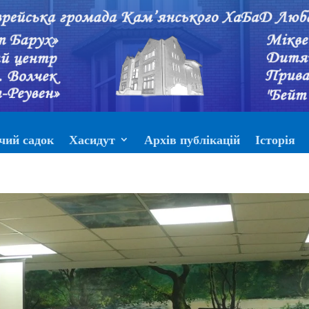
чий садок
Хасидут
Архів публікацій
Історія