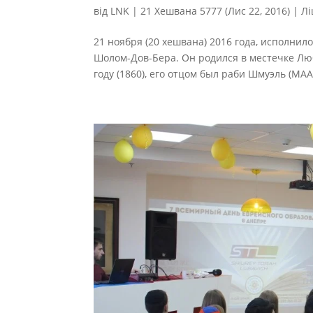
від
LNK
|
21 Хешвана 5777 (Лис 22, 2016)
|
Лі
21 ноября (20 хешвана) 2016 года, исполнил
Шолом-Дов-Бера. Он родился в местечке Люб
году (1860), его отцом был раби Шмуэль (МА