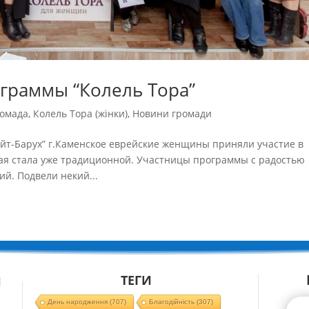
граммы “Колель Тора”
омада
,
Колель Тора (жінки)
,
Новини громади
ейт-Барух” г.Каменское еврейские женщины приняли участие в
ая стала уже традиционной. Участницы программы с радостью
й. Подвели некий...
ТЕГИ
Й
День народження
(707)
Благодійність
(307)