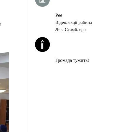
ГЛАВА ТОРИ
Рее
Відеолекції рабина
1
Леві Стамблера
ЙОРЦАЙТИ У
СЕРПНІ
Громада тужить!