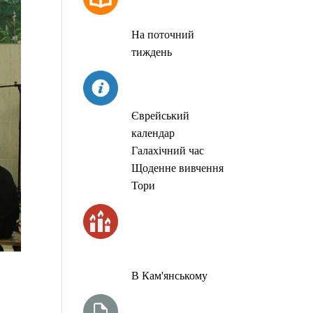
МОЛИТОВ
На поточний
тиждень
СЬОГОДНІ
Єврейський
календар
Галахічний час
Щоденне вивчення
Тори
ЧАС
ЗАПАЛЮВАННЯ
СВІЧОК
В Кам'янському
ТИЖНЕВА