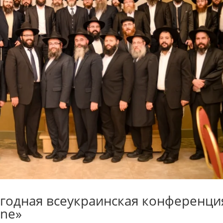
годная всеукраинская конференци
ine»