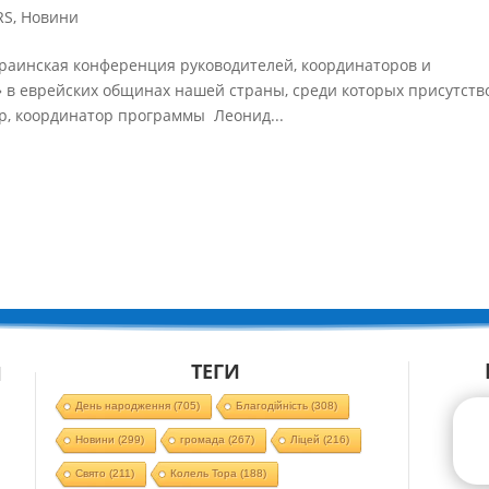
RS
,
Новини
раинская конференция руководителей, координаторов и
 в еврейских общинах нашей страны, среди которых присутств
р, координатор программы Леонид...
ТЕГИ
Й
День народження
(705)
Благодійність
(308)
Новини
(299)
громада
(267)
Ліцей
(216)
Свято
(211)
Колель Тора
(188)