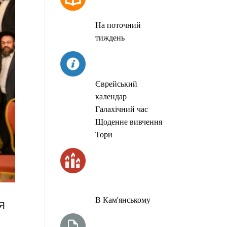
МОЛИТОВ
На поточний
тиждень
СЬОГОДНІ
Єврейський
календар
Галахічний час
Щоденне вивчення
Тори
ЧАС
ЗАПАЛЮВАННЯ
СВІЧОК
я
В Кам'янському
ТИЖНЕВА