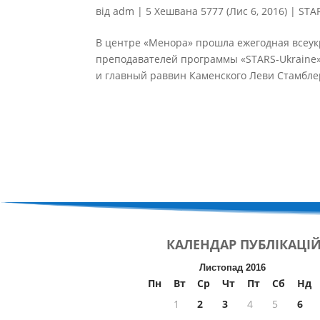
від
adm
|
5 Хешвана 5777 (Лис 6, 2016)
|
STA
В центре «Менора» прошла ежегодная всеук
преподавателей программы «STARS-Ukraine»
и главный раввин Каменского Леви Стамбле
КАЛЕНДАР
ПУБЛІКАЦІ
Листопад 2016
Пн
Вт
Ср
Чт
Пт
Сб
Нд
1
2
3
4
5
6