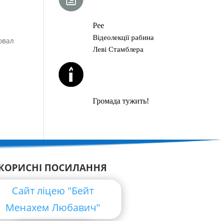
ГЛАВА ТОРИ
Рее
Відеолекції рабина
овал
Леві Стамблера
ЙОРЦАЙТИ У
СЕРПНІ
Громада тужить!
КОРИСНІ ПОСИЛАННЯ
Сайт ліцею "Бейт
Менахем Любавич"