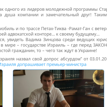
как одного из лидеров молодежной программы Ста
да душа компании и замечательный друг! Таким
мобиль и по трассе Петах-Тиква -Рамат-Ган с вете
воей адвокатской конторе… к своему будущему…
мся, увидеть Вадима Зинцова среди ведущих юри
в мире – государстве Израиль – где перед ЗАК
стой гражданин, то – чего так ждут в Украине!
раиля назвал свой допрос абсурдом” от 03.01.20
Израиля допрашивает премьер-министра