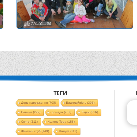
ТЕГИ
Й
День народження
(705)
Благодійність
(308)
Новини
(299)
громада
(267)
Ліцей
(216)
Свято
(211)
Колель Тора
(188)
Жіночий клуб
(149)
Ханука
(111)