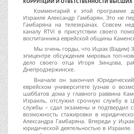
КОРРУПЦИИ И ОТВЕТСТВЕННОСТИ ВЫСШИХ
Комментарий к этой программе д
Израиле Александр Гамбарян. Это не пе
Гамбаряна на телеэкранах. Совсем не
каналу RTVI в присутствии своего по
воспитанника еврейской общины Каменск
Мы очень горды, что Ицхак (Вадим) З
эпицентре обсуждения мировых топ-нов
дело своего отца Игоря Зинцова, ра
Днепродзержинске.
Вначале он закончил Юридический
еврейском университете (узнав о воз
шаббатов дома у главного раввина Кам
Израиль, отслужил срочную службу в 
службы – сдал экзамены и подтвердил 
возможность стажировки в юридическо
Александра Гамбаряна. Впереди у Ицха
юридической деятельностью в Израиле. 