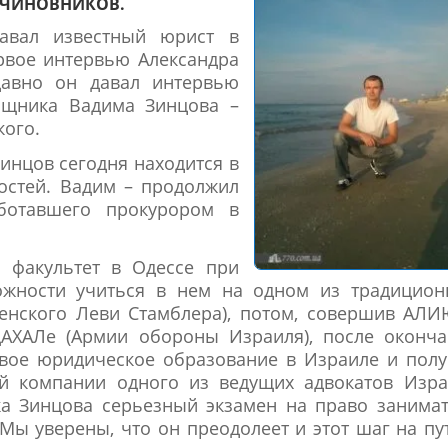
 ЧИНОВНИКОВ.
авал известный юрист в
рвое интервью Александра
давно он давал интервью
мощника Вадима Зинцова –
ого.
инцов сегодня находится в
остей. Вадим – продолжил
ботавшего прокурором в
 факультет в Одессе при
можности учиться в нем на одном из традицион
енского Леви Стамблера), потом, совершив АЛ
ЦАХАЛе (Армии обороны Израиля), после оконча
свое юридическое образование в Израиле и пол
й компании одного из ведущих адвокатов Изра
ка Зинцова серьезный экзамен на право занима
Мы уверены, что он преодолеет и этот шаг на пу