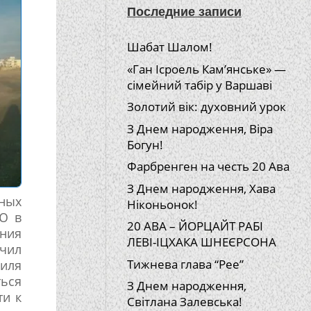
Последние записи
Шабат Шалом!
«Ган Ісроель Кам’янське» —
сімейний табір у Варшаві
Золотий вік: духовний урок
З Днем народження, Віра
Богун!
Фарбренген на честь 20 Ава
З Днем народження, Хава
ных
Ніконьонок!
ИЮ в
20 АВА – ЙОРЦАЙТ РАБІ
ния
ЛЕВІ-ІЦХАКА ШНЕЄРСОНА
учил
Тижнева глава “Рее”
иля
ться
З Днем народження,
ти к
Світлана Залевська!