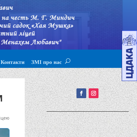
Контакти
ЗМІ про нас
Подписывайтесь!
М
іцею