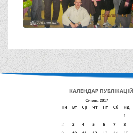
КАЛЕНДАР
ПУБЛІКАЦІ
Січень 2017
Пн
Вт
Ср
Чт
Пт
Сб
Нд
1
2
3
4
5
6
7
8
9
10
11
12
13
14
15