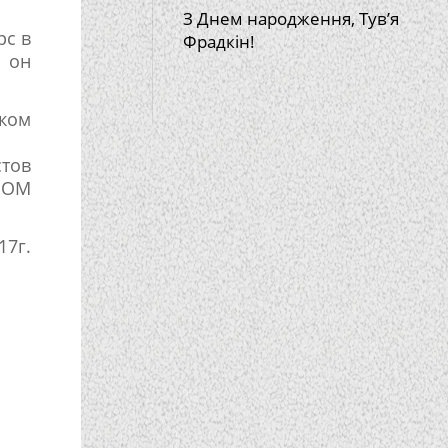
З Днем народження, Тув’я
рс в
Фрадкін!
 он
рком
стов
ОНОМ
17г.