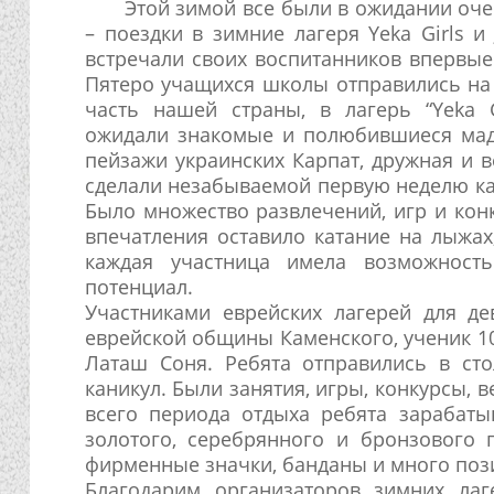
Этой зимой все были в ожидании оч
– поездки в зимние лагеря Yeka Girls и
встречали своих воспитанников впервые 
Пятеро учащихся школы отправились на
часть нашей страны, в лагерь “Yeka G
ожидали знакомые и полюбившиеся мад
пейзажи украинских Карпат, дружная и в
сделали незабываемой первую неделю ка
Было множество развлечений, игр и кон
впечатления оставило катание на лыжах
каждая участница имела возможность
потенциал.
Участниками еврейских лагерей для де
еврейской общины Каменского, ученик 10
Латаш Соня. Ребята отправились в сто
каникул. Были занятия, игры, конкурсы,
всего периода отдыха ребята зарабаты
золотого, серебрянного и бронзового 
фирменные значки, банданы и много поз
Благодарим организаторов зимних ла