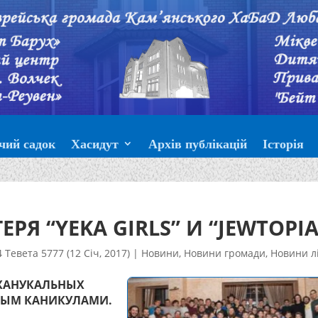
чий садок
Хасидут
Архів публікацій
Історія
РЯ “YEKA GIRLS” И “JEWTOPIA
4 Тевета 5777 (12 Січ, 2017)
|
Новини
,
Новини громади
,
Новини л
 ХАНУКАЛЬНЫХ
НЫМ КАНИКУЛАМИ.