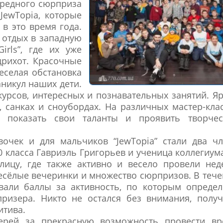
ередного сюрприза
 JewTopia, которые
в это время года.
 отдых в западную
irls”, где их уже
рихот. Красочные
еселая обстановка
никул наших дети.
курсов, интересных и познавательных занятий. Я
, санках и сноубордах. На различных мастер-кла
 показать свои таланты и проявить творчес
вочек и для мальчиков “JewTopia” стали два ч
 класса Гавриэль Григорьев и ученица коллегиум
лицу, где также активно и весело провели не
 весёлые вечеринки и множество сюрпризов. В теч
вали баллы за активность, по которым опреде
призера. Никто не остался без внимания, полу
итива.
герей за прекрасную возможность провести вр