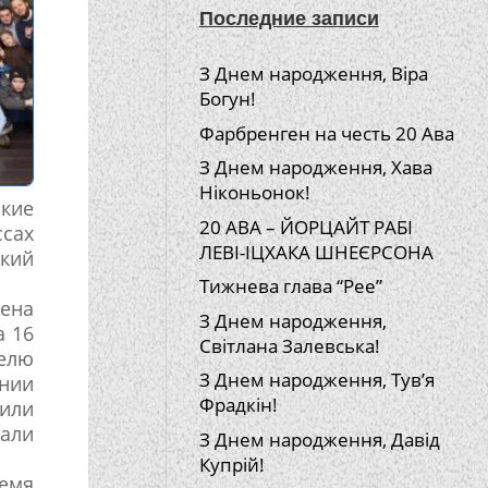
Последние записи
З Днем народження, Віра
Богун!
Фарбренген на честь 20 Ава
З Днем народження, Хава
Ніконьонок!
ркие
20 АВА – ЙОРЦАЙТ РАБІ
ссах
ЛЕВІ-ІЦХАКА ШНЕЄРСОНА
кий
Тижнева глава “Рее”
лена
З Днем народження,
а 16
Світлана Залевська!
делю
З Днем народження, Тув’я
ении
Фрадкін!
лили
чали
З Днем народження, Давід
Купрій!
емя