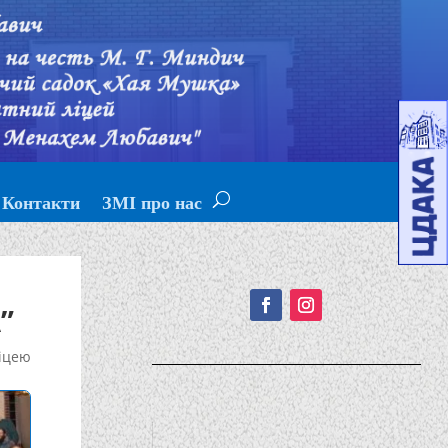
Контакти
ЗМІ про нас
Подписывайтесь!
”
іцею