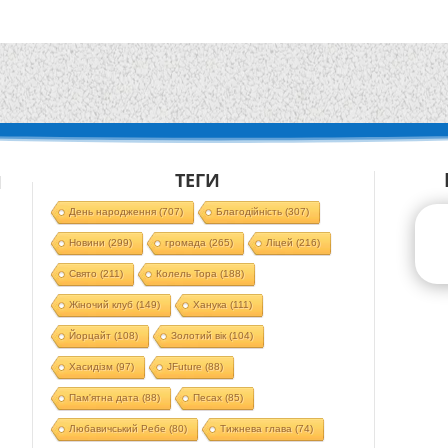
ТЕГИ
Й
День народження
(707)
Благодійність
(307)
Новини
(299)
громада
(265)
Ліцей
(216)
Свято
(211)
Колель Тора
(188)
Жіночий клуб
(149)
Ханука
(111)
Йорцайт
(108)
Золотий вік
(104)
Хасидізм
(97)
JFuture
(88)
Пам'ятна дата
(88)
Песах
(85)
Любавичський Ребе
(80)
Тижнева глава
(74)