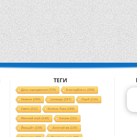
ТЕГИ
Й
День народження
(705)
Благодійність
(308)
Новини
(299)
громада
(267)
Ліцей
(216)
Свято
(211)
Колель Тора
(188)
Жіночий клуб
(149)
Ханука
(111)
Йорцайт
(108)
Золотий вік
(105)