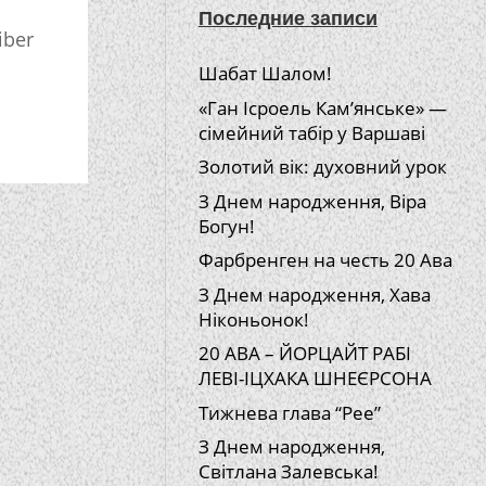
Последние записи
iber
Шабат Шалом!
«Ган Ісроель Кам’янське» —
сімейний табір у Варшаві
Золотий вік: духовний урок
З Днем народження, Віра
Богун!
Фарбренген на честь 20 Ава
З Днем народження, Хава
Ніконьонок!
20 АВА – ЙОРЦАЙТ РАБІ
ЛЕВІ-ІЦХАКА ШНЕЄРСОНА
Тижнева глава “Рее”
З Днем народження,
Світлана Залевська!