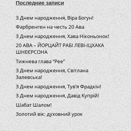
Последние записи
З Днем народження, Віра Богун!
Фарбренген на честь 20 Ава
З Днем народження, Хава Ніконьонок!
20 АВА – ЙОРЦАЙТ РАБІ ЛЕВІ-ІЦХАКА
ШНЕЄРСОНА
Тижнева глава “Рее”
З Днем народження, Світлана
Залевська!
З Днем народження, Тув’я Фрадкін!
З Днем народження, Давід Купрій!
Шабат Шалом!
Золотий вік: духовний урок