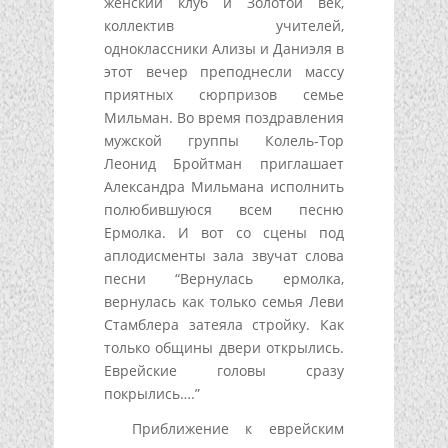
женский клуб и Золотой век,
коллектив учителей,
одноклассники Ализы и Даниэля в
этот вечер преподнесли массу
приятных сюрпризов семье
Мильман. Во время поздравления
мужской группы Колель-Тор
Леонид Бройтман приглашает
Александра Мильмана исполнить
полюбившуюся всем песню
Ермолка. И вот со сцены под
аплодисменты зала звучат слова
песни “Вернулась ермолка,
вернулась как только семья Леви
Стамблера затеяла стройку. Как
только общины двери открылись.
Еврейские головы сразу
покрылись….”
Приближение к еврейским