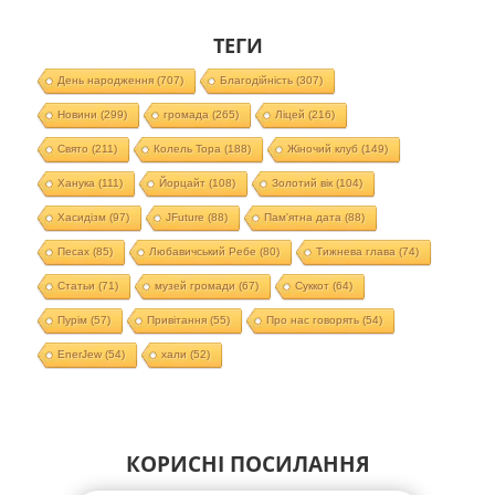
ТЕГИ
День народження
(707)
Благодійність
(307)
Новини
(299)
громада
(265)
Ліцей
(216)
Свято
(211)
Колель Тора
(188)
Жіночий клуб
(149)
Ханука
(111)
Йорцайт
(108)
Золотий вік
(104)
Хасидізм
(97)
JFuture
(88)
Пам'ятна дата
(88)
Песах
(85)
Любавичський Ребе
(80)
Тижнева глава
(74)
Статьи
(71)
музей громади
(67)
Суккот
(64)
Пурім
(57)
Привітання
(55)
Про нас говорять
(54)
EnerJew
(54)
хали
(52)
КОРИСНІ ПОСИЛАННЯ