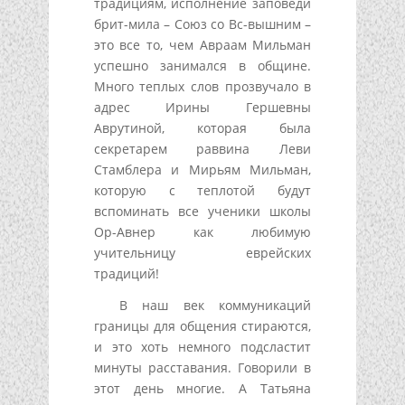
традициям, исполнение заповеди
брит-мила – Союз со Вс-вышним –
это все то, чем Авраам Мильман
успешно занимался в общине.
Много теплых слов прозвучало в
адрес Ирины Гершевны
Аврутиной, которая была
секретарем раввина Леви
Стамблера и Мирьям Мильман,
которую с теплотой будут
вспоминать все ученики школы
Ор-Авнер как любимую
учительницу еврейских
традиций!
В наш век коммуникаций
границы для общения стираются,
и это хоть немного подсластит
минуты расставания. Говорили в
этот день многие. А Татьяна