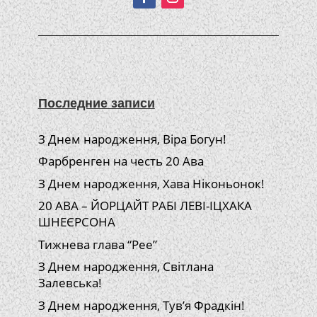
Последние записи
З Днем народження, Віра Богун!
Фарбренген на честь 20 Ава
З Днем народження, Хава Ніконьонок!
20 АВА – ЙОРЦАЙТ РАБІ ЛЕВІ-ІЦХАКА
ШНЕЄРСОНА
Тижнева глава “Рее”
З Днем народження, Світлана
Залевська!
З Днем народження, Тув’я Фрадкін!