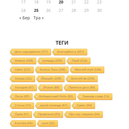
17
18
19
20
21
22
23
24
25
26
27
28
29
30
« Бер
Тра »
ТЕГИ
День народження
(707)
Благодійність
(307)
Новини
(299)
громада
(265)
Ліцей
(216)
Свято
(211)
Колель Тора
(188)
Жіночий клуб
(149)
Ханука
(111)
Йорцайт
(108)
Золотий вік
(104)
Хасидізм
(97)
JFuture
(88)
Пам'ятна дата
(88)
Песах
(85)
Любавичський Ребе
(80)
Тижнева глава
(74)
Статьи
(71)
музей громади
(67)
Суккот
(64)
Пурім
(57)
Привітання
(55)
Про нас говорять
(54)
EnerJew
(54)
хали
(52)