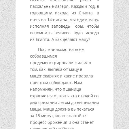
пасхальные лагеря. Каждый год, в
годовщину исхода из Египта, в
ночь на 14 нисана, мы едим мацу,
исполняя заповедь Торы, чтобы
вспомнить великое чудо исхода
из Египта. А как делают мацу?
После знакомства всем
собравшимся
продемонстрировали фильм о
том, как выпекают мацу в
мацепекарнях и какие правила
при этом соблюдают. Нам
напомнили, что пшеница
охраняется от контакта с водой со
дня срезания летом до выпекания
мацы. Маца должна выпекаться
за 18 минут, иначе начнётся
процесс брожения и она станет
некошерной на Песах.