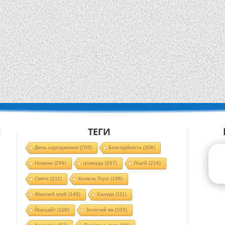
ТЕГИ
Й
День народження
(705)
Благодійність
(308)
Новини
(299)
громада
(267)
Ліцей
(216)
Свято
(211)
Колель Тора
(188)
Жіночий клуб
(149)
Ханука
(111)
Йорцайт
(108)
Золотий вік
(105)