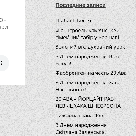
Последние записи
 Он
Шабат Шалом!
ной
«Ган Ісроель Кам’янське» —
сімейний табір у Варшаві
Золотий вік: духовний урок
З Днем народження, Віра
Богун!
Фарбренген на честь 20 Ава
З Днем народження, Хава
Ніконьонок!
20 АВА – ЙОРЦАЙТ РАБІ
ЛЕВІ-ІЦХАКА ШНЕЄРСОНА
Тижнева глава “Рее”
З Днем народження,
Світлана Залевська!