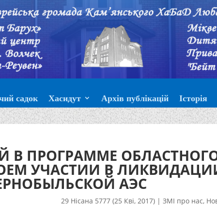
чий садок
Хасидут
Архів публікацій
Історія
Й В ПРОГРАММЕ ОБЛАСТНОГ
ВОЕМ УЧАСТИИ В ЛИКВИДАЦИ
ЕРНОБЫЛЬСКОЙ АЭС
29 Нісана 5777 (25 Кві, 2017)
|
ЗМІ про нас
,
Но