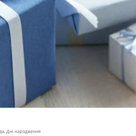
да
,
Дні народження