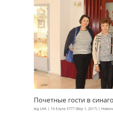
Почетные гости в синаг
від
LNK
|
10 Елула 5777 (Вер 1, 2017)
|
Новин