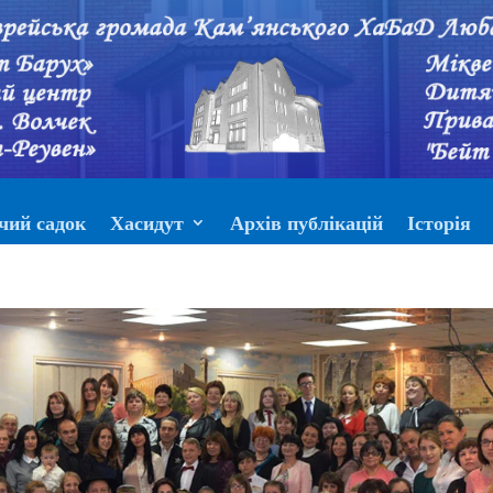
чий садок
Хасидут
Архів публікацій
Історія