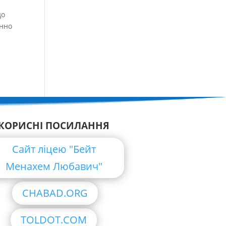
до
енно
КОРИСНІ ПОСИЛАННЯ
Сайт ліцею "Бейт
Менахем Любавич"
CHABAD.ORG
TOLDOT.COM