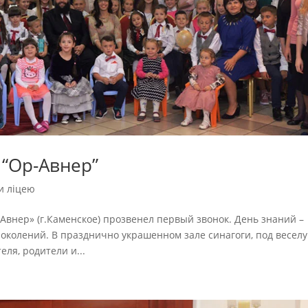
 “Ор-Авнер”
и ліцею
р-Авнер» (г.Каменское) прозвенел первый звонок. День знаний –
поколений. В празднично украшенном зале синагоги, под весел
еля, родители и...