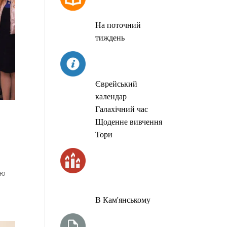
МОЛИТОВ
На поточний
тиждень
СЬОГОДНІ
Єврейський
календар
Галахічний час
Щоденне вивчення
Тори
ЧАС
ЗАПАЛЮВАННЯ
ую
СВІЧОК
В Кам'янському
ТИЖНЕВА