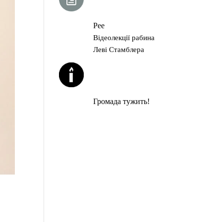
ГЛАВА ТОРИ
Рее
Відеолекції рабина
Леві Стамблера
ЙОРЦАЙТИ У
СЕРПНІ
Громада тужить!