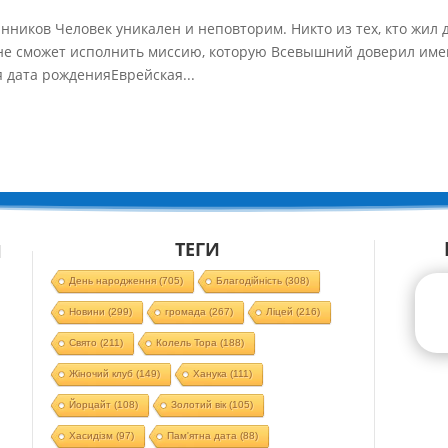
иков Человек уникален и неповторим. Никто из тех, кто жил 
, не сможет исполнить миссию, которую Всевышний доверил им
дата рожденияЕврейская...
ТЕГИ
Й
День народження
(705)
Благодійність
(308)
Новини
(299)
громада
(267)
Ліцей
(216)
Свято
(211)
Колель Тора
(188)
Жіночий клуб
(149)
Ханука
(111)
Йорцайт
(108)
Золотий вік
(105)
Хасидізм
(97)
Пам'ятна дата
(88)