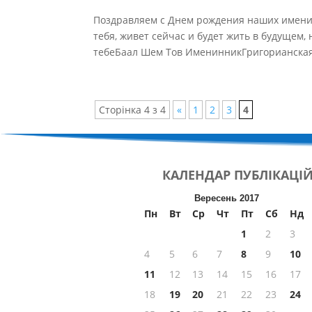
Поздравляем с Днем рождения наших именинн
тебя, живет сейчас и будет жить в будущем
тебеБаал Шем Тов ИменинникГригорианская 
Сторінка 4 з 4
«
1
2
3
4
КАЛЕНДАР
ПУБЛІКАЦІ
Вересень 2017
Пн
Вт
Ср
Чт
Пт
Сб
Нд
1
2
3
4
5
6
7
8
9
10
11
12
13
14
15
16
17
18
19
20
21
22
23
24