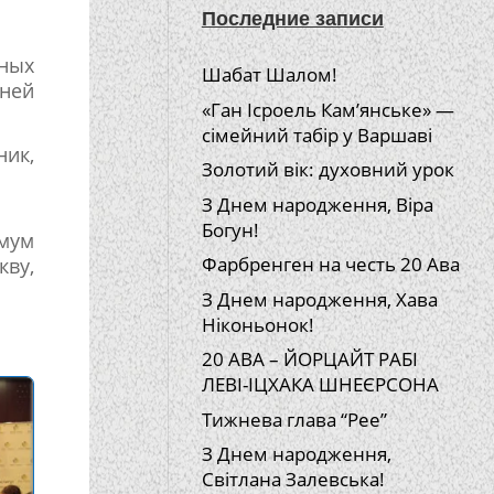
Последние записи
бных
Шабат Шалом!
ней
«Ган Ісроель Кам’янське» —
сімейний табір у Варшаві
ик,
Золотий вік: духовний урок
З Днем народження, Віра
Богун!
имум
Фарбренген на честь 20 Ава
кву,
З Днем народження, Хава
Ніконьонок!
20 АВА – ЙОРЦАЙТ РАБІ
ЛЕВІ-ІЦХАКА ШНЕЄРСОНА
Тижнева глава “Рее”
З Днем народження,
Світлана Залевська!