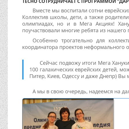
ТЕСНО СОТРУДНИЧАЕТ С ПРОГРАММОЙ “ДАР
Вместе мы воспитали сотни еврейских
Коллектив школы, дети, а также родител
олимпиадах, но и в Мега Акциях! Хан
поучаствовали многие ребята из нашего г
Особенно трогательно для коллек
координатора проектов неформального о
Сейчас подвожу итоги Мега Хануки 
100 галахических еврейских детей, мо
Питер, Киев, Одессу и даже Днепр) Вы
А мы в свою очередь, надеемся на д