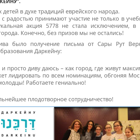
КЕЙНУ”.
 детей в духе традиций еврейского народа.
и с радостью принимают участие не только в уче
укальная акция 5778 не стала исключением, в 
орода. Конечно, без призов мы не остались!
тива было получение письма от Сары Рут Верн
бразования Даркейну:
и просто диву даюсь – как город, где живут макс
жет лидировать по всем номинациям, обгоняя Мос
 молодцы! Работаете гениально!
альнейшее плодотворное сотрудничество!