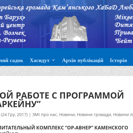
чий садок
Хасидут
Архів публікацій
Історія
ОЙ РАБОТЕ С ПРОГРАММОЙ
АРКЕЙНУ”
(24 Гру, 2017)
|
ЗМІ про нас
,
Новини
,
Новини громади
,
Новини л
ПИТАТЕЛЬНЫЙ КОМПЛЕКС “ОР-АВНЕР” КАМЕНСКОГО