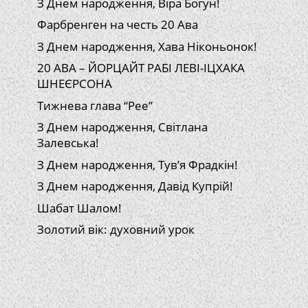
З Днем народження, Віра Богун!
Фарбренген на честь 20 Ава
З Днем народження, Хава Ніконьонок!
20 АВА – ЙОРЦАЙТ РАБІ ЛЕВІ-ІЦХАКА
ШНЕЄРСОНА
Тижнева глава “Рее”
З Днем народження, Світлана
Залевська!
З Днем народження, Тув’я Фрадкін!
З Днем народження, Давід Купрій!
Шабат Шалом!
Золотий вік: духовний урок