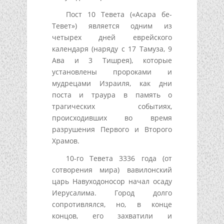
Пост 10 Тевета («Асара бе-
Тевет») является одним из
четырех дней еврейского
календаря (наряду с 17 Тамуза, 9
Ава и 3 Тишрея), которые
установлены пророками и
мудрецами Израиля, как дни
поста и траура в память о
трагических событиях,
происходивших во время
разрушения Первого и Второго
Храмов.
10-го Тевета 3336 года (от
сотворения мира) вавилонский
царь Навуходоносор начал осаду
Иерусалима. Город долго
сопротивлялся, но, в конце
концов, его захватили и