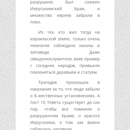
разрушили. Был сожжен
Иерусалимский Храм, и
множество евреев забрали в
плен.
Из тех, кто жил тогда на
израильской земле, только очень
немногие соблюдали законы и
заповеди. Даже
священнослужители, взяв пример
с соседних народов, привыкли
поклоняться деревьям и статуям.
Трагедия произошла в
наказание за то, что люди забыли
о Б-жественных установлениях. А
пост 10 Тевета существует до сих
пор, чтобы все помнили о
разрушенном Храме, о красоте
Иерусалима, о том, как важно
соблюдать заповеди.