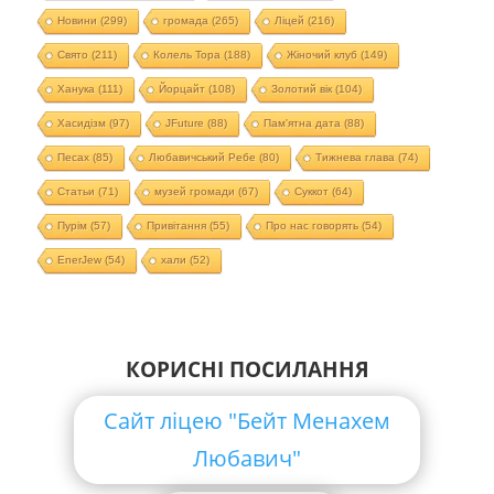
Новини
(299)
громада
(265)
Ліцей
(216)
Свято
(211)
Колель Тора
(188)
Жіночий клуб
(149)
Ханука
(111)
Йорцайт
(108)
Золотий вік
(104)
Хасидізм
(97)
JFuture
(88)
Пам'ятна дата
(88)
Песах
(85)
Любавичський Ребе
(80)
Тижнева глава
(74)
Статьи
(71)
музей громади
(67)
Суккот
(64)
Пурім
(57)
Привітання
(55)
Про нас говорять
(54)
EnerJew
(54)
хали
(52)
КОРИСНІ ПОСИЛАННЯ
Сайт ліцею "Бейт Менахем
Любавич"