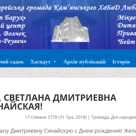
чий садок
Хасидут
Архів публікацій
Історія
, СВЕТЛАНА ДМИТРИЕВНА
НАЙСКАЯ!
17 Сивана 5778 (31 Тра, 2018)
|
Громада
,
Дні народж
лану Дмитриевну Синайскую с Днем рождения! Жел