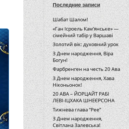
Последние записи
Шабат Шалом!
«Ган Ісроель Кам’янське» —
сімейний табір у Варшаві
Золотий вік: духовний урок
З Днем народження, Віра
Богун!
Фарбренген на честь 20 Ава
З Днем народження, Хава
Ніконьонок!
20 АВА – ЙОРЦАЙТ РАБІ
ЛЕВІ-ІЦХАКА ШНЕЄРСОНА
Тижнева глава “Рее”
З Днем народження,
Світлана Залевська!