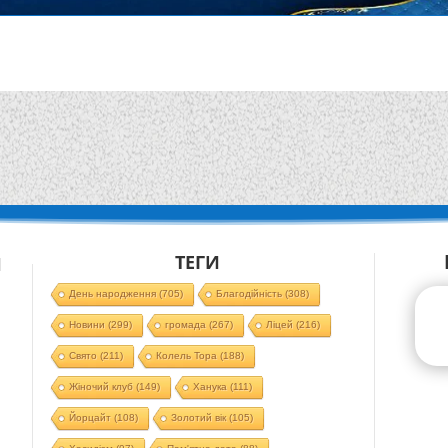
ТЕГИ
Й
День народження
(705)
Благодійність
(308)
Новини
(299)
громада
(267)
Ліцей
(216)
Свято
(211)
Колель Тора
(188)
Жіночий клуб
(149)
Ханука
(111)
Йорцайт
(108)
Золотий вік
(105)