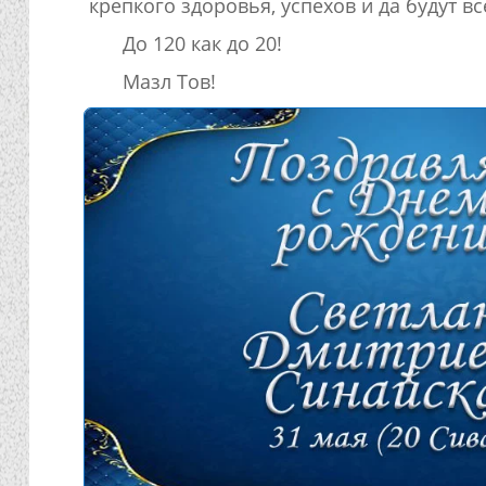
крепкого здоровья, успехов и да будут вс
До 120 как до 20!
Мазл Тов!