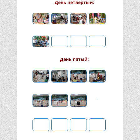
День четвертый:
День пятый: