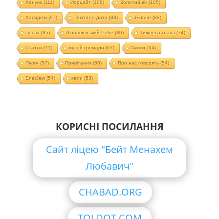
Ханука
(111)
Йорцайт
(108)
Золотий вік
(105)
Хасидізм
(97)
Пам'ятна дата
(88)
JFuture
(88)
Песах
(85)
Любавичський Ребе
(80)
Тижнева глава
(74)
Статьи
(71)
музей громади
(67)
Суккот
(64)
Пурім
(57)
Привітання
(55)
Про нас говорять
(54)
EnerJew
(54)
хали
(53)
КОРИСНІ ПОСИЛАННЯ
Сайт ліцею "Бейт Менахем
Любавич"
CHABAD.ORG
TOLDOT.COM