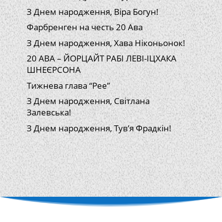
З Днем народження, Віра Богун!
Фарбренген на честь 20 Ава
З Днем народження, Хава Ніконьонок!
20 АВА – ЙОРЦАЙТ РАБІ ЛЕВІ-ІЦХАКА
ШНЕЄРСОНА
Тижнева глава “Рее”
З Днем народження, Світлана
Залевська!
З Днем народження, Тув’я Фрадкін!