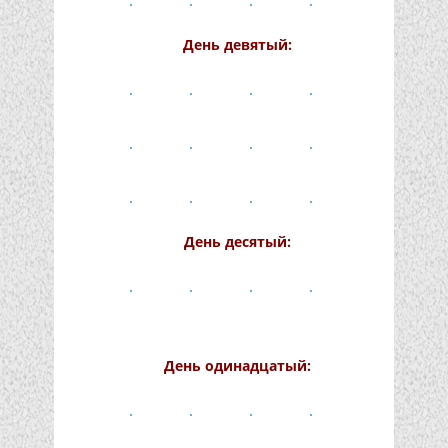
День девятый:
День десятый:
День одинадцатый: