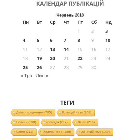
КАЛЕНДАР
ПУБЛІКАЦІЙ
Червень 2018
Пн
Вт
Ср
Чт
Пт
Сб
Нд
1
2
3
4
5
6
7
8
9
10
11
12
13
14
15
16
17
18
19
20
21
22
23
24
25
26
27
28
29
30
« Тра
Лип »
ТЕГИ
День народження
(705)
Благодійність
(308)
Новини
(299)
громада
(267)
Ліцей
(216)
Свято
(211)
Колель Тора
(188)
Жіночий клуб
(149)