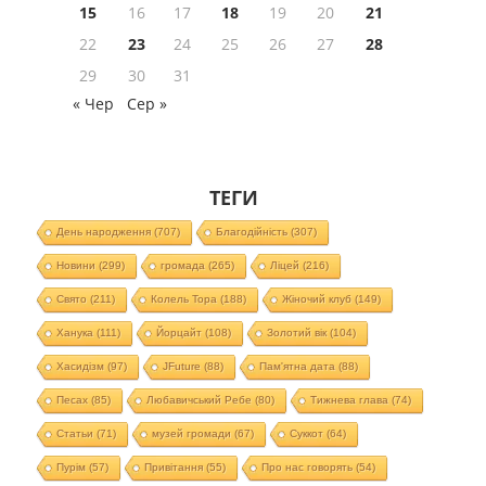
15
16
17
18
19
20
21
22
23
24
25
26
27
28
29
30
31
« Чер
Сер »
ТЕГИ
День народження
(707)
Благодійність
(307)
Новини
(299)
громада
(265)
Ліцей
(216)
Свято
(211)
Колель Тора
(188)
Жіночий клуб
(149)
Ханука
(111)
Йорцайт
(108)
Золотий вік
(104)
Хасидізм
(97)
JFuture
(88)
Пам'ятна дата
(88)
Песах
(85)
Любавичський Ребе
(80)
Тижнева глава
(74)
Статьи
(71)
музей громади
(67)
Суккот
(64)
Пурім
(57)
Привітання
(55)
Про нас говорять
(54)