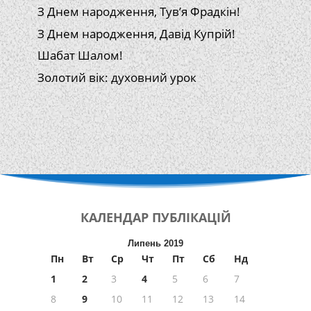
З Днем народження, Тув’я Фрадкін!
З Днем народження, Давід Купрій!
Шабат Шалом!
Золотий вік: духовний урок
КАЛЕНДАР
ПУБЛІКАЦІЙ
Липень 2019
Пн
Вт
Ср
Чт
Пт
Сб
Нд
1
2
3
4
5
6
7
8
9
10
11
12
13
14