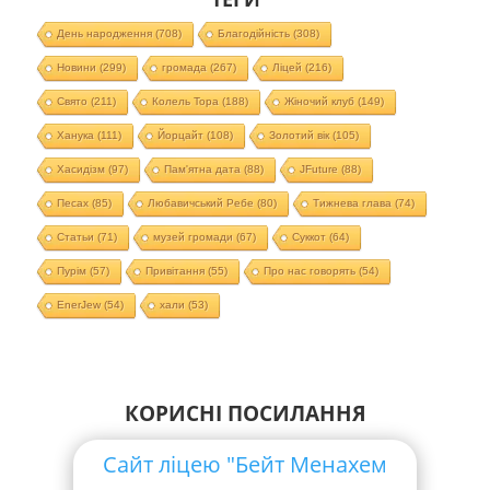
День народження
(708)
Благодійність
(308)
Новини
(299)
громада
(267)
Ліцей
(216)
Свято
(211)
Колель Тора
(188)
Жіночий клуб
(149)
Ханука
(111)
Йорцайт
(108)
Золотий вік
(105)
Хасидізм
(97)
Пам'ятна дата
(88)
JFuture
(88)
Песах
(85)
Любавичський Ребе
(80)
Тижнева глава
(74)
Статьи
(71)
музей громади
(67)
Суккот
(64)
Пурім
(57)
Привітання
(55)
Про нас говорять
(54)
EnerJew
(54)
хали
(53)
КОРИСНІ ПОСИЛАННЯ
Сайт ліцею "Бейт Менахем