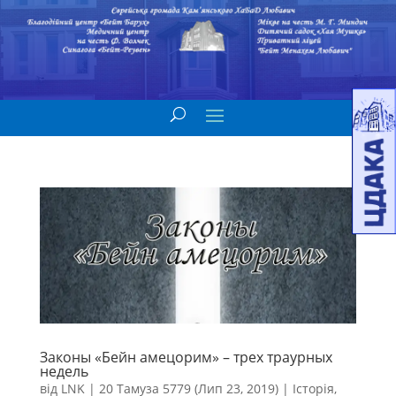
Законы «Бейн амецорим» – трех траурных
недель
від
LNK
|
20 Тамуза 5779 (Лип 23, 2019)
|
Історія
,