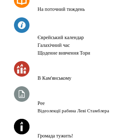
На поточний тиждень
СЬОГОДНІ
Єврейський календар
Галахічний час
Щоденне вивчення Тори
ЧАС ЗАПАЛЮВАННЯ СВІЧОК
В Кам'янському
ТИЖНЕВА ГЛАВА ТОРИ
Рее
Відеолекції рабина Леві Стамблера
ЙОРЦАЙТИ У СЕРПНІ
Громада тужить!