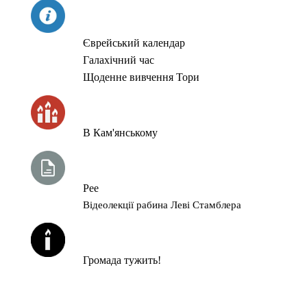
СЬОГОДНІ
Єврейський календар
Галахічний час
Щоденне вивчення Тори
ЧАС ЗАПАЛЮВАННЯ СВІЧОК
В Кам'янському
ТИЖНЕВА ГЛАВА ТОРИ
Рее
Відеолекції рабина Леві Стамблера
ЙОРЦАЙТИ У СЕРПНІ
Громада тужить!