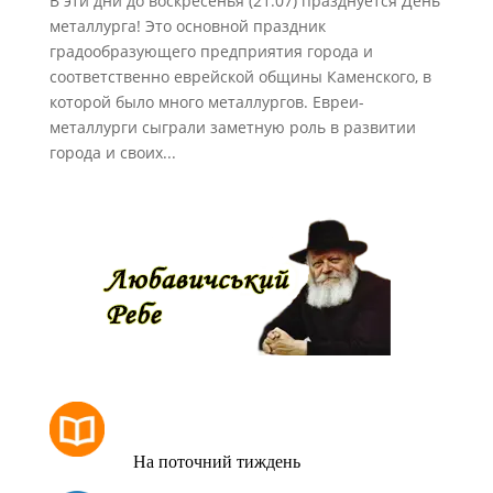
В эти дни до воскресенья (21.07) празднуется День
металлурга! Это основной праздник
градообразующего предприятия города и
соответственно еврейской общины Каменского, в
которой было много металлургов. Евреи-
металлурги сыграли заметную роль в развитии
города и своих...
РОЗКЛАД МОЛИТОВ
На поточний тиждень