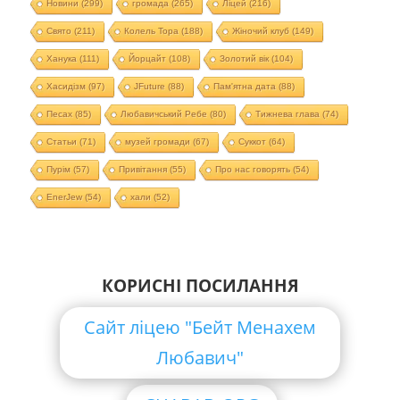
Новини
(299)
громада
(265)
Ліцей
(216)
Свято
(211)
Колель Тора
(188)
Жіночий клуб
(149)
Ханука
(111)
Йорцайт
(108)
Золотий вік
(104)
Хасидізм
(97)
JFuture
(88)
Пам'ятна дата
(88)
Песах
(85)
Любавичський Ребе
(80)
Тижнева глава
(74)
Статьи
(71)
музей громади
(67)
Суккот
(64)
Пурім
(57)
Привітання
(55)
Про нас говорять
(54)
EnerJew
(54)
хали
(52)
КОРИСНІ ПОСИЛАННЯ
Сайт ліцею "Бейт Менахем
Любавич"