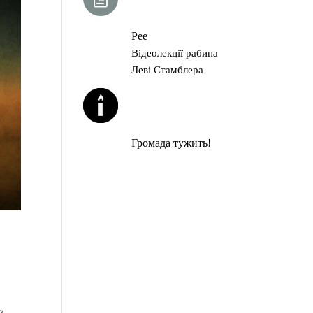
ГЛАВА ТОРИ
Рее
Відеолекції рабина
Леві Стамблера
ЙОРЦАЙТИ У
СЕРПНІ
Громада тужить!
х