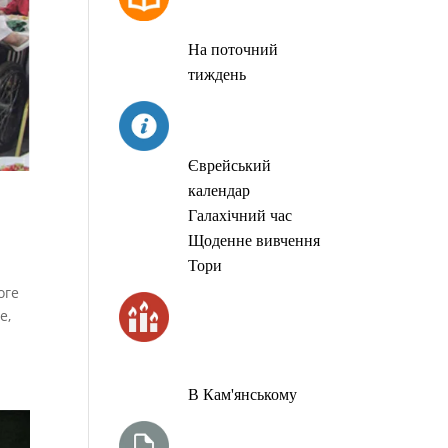
МОЛИТОВ
На поточний
тиждень
СЬОГОДНІ
Єврейський
календар
Галахічний час
Щоденне вивчення
Тори
оге
ЧАС
е,
ЗАПАЛЮВАННЯ
СВІЧОК
В Кам'янському
ТИЖНЕВА