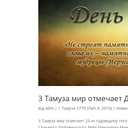
3 Тамуза мир отмечает 
від
adm
|
1 Тамуза 5779 (Лип 4, 2019)
|
Нови
3 Тамуза мир отмечает 25-ю годовщину того 
Седьмого Любавичского Ребе Менахема-Мен