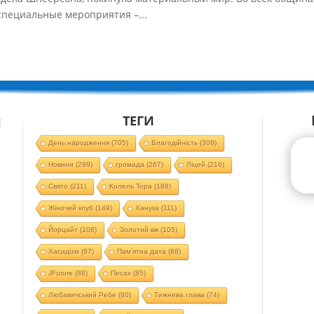
 специальные мероприятия –...
ТЕГИ
Й
День народження
(705)
Благодійність
(308)
Новини
(299)
громада
(267)
Ліцей
(216)
Свято
(211)
Колель Тора
(188)
Жіночий клуб
(149)
Ханука
(111)
Йорцайт
(108)
Золотий вік
(105)
Хасидізм
(97)
Пам'ятна дата
(88)
JFuture
(88)
Песах
(85)
Любавичський Ребе
(80)
Тижнева глава
(74)