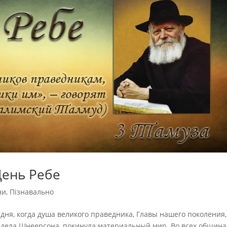
День Ребе
ни
,
Пізнавально
дня, когда душа великого праведника, Главы нашего поколения,
дела Шнеерсона, покинула материальный мир. Во всех община