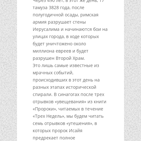
Через 490 лет, в этот же день, 17
тамуза 3828 года, после
полугодичной осады, римская
армия разрушает стены
Иерусалима и начинаются бои на
улицах города, в ходе которых
будет уничтожено около
миллиона евреев и будет
разрушен Второй Храм.
Это лишь самые известные из
мрачных событий,
происходивших в этот день на
разных этапах исторической
спирали. В синагогах после трех
отрывков «увещевания» из книги
«Пророки», читаемых в течение
«Трех Недель», мы будем читать
семь отрывков «утешения», в
которых пророк Исайя
предрекает полное