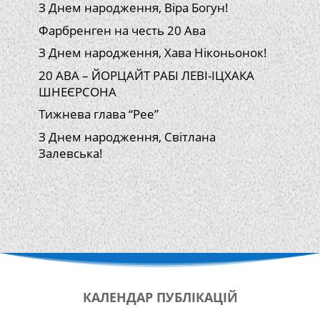
З Днем народження, Віра Богун!
Фарбренген на честь 20 Ава
З Днем народження, Хава Ніконьонок!
20 АВА – ЙОРЦАЙТ РАБІ ЛЕВІ-ІЦХАКА
ШНЕЄРСОНА
Тижнева глава “Рее”
З Днем народження, Світлана
Залевська!
КАЛЕНДАР
ПУБЛІКАЦІЙ