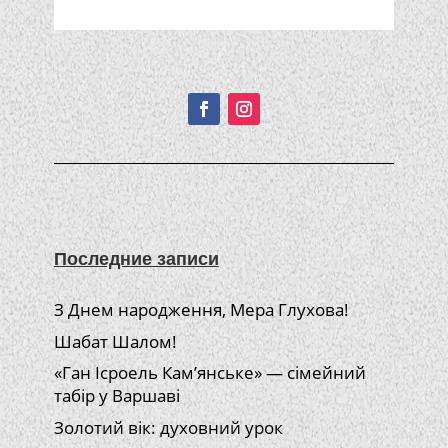
Подписывайтесь!
Последние записи
З Днем народження, Мера Глухова!
Шабат Шалом!
«Ган Ісроель Кам’янське» — сімейний
табір у Варшаві
Золотий вік: духовний урок