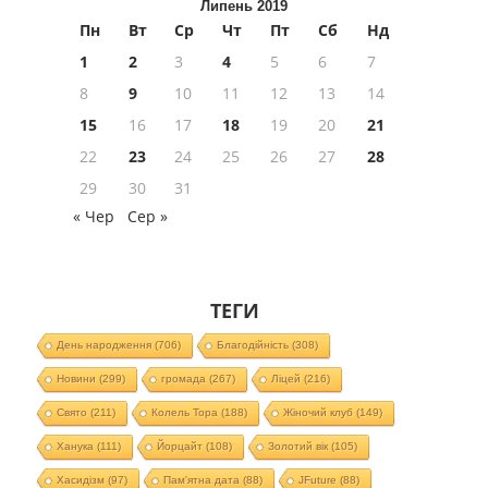
Липень 2019
Пн
Вт
Ср
Чт
Пт
Сб
Нд
1
2
3
4
5
6
7
8
9
10
11
12
13
14
15
16
17
18
19
20
21
22
23
24
25
26
27
28
29
30
31
« Чер
Сер »
ТЕГИ
День народження
(706)
Благодійність
(308)
Новини
(299)
громада
(267)
Ліцей
(216)
Свято
(211)
Колель Тора
(188)
Жіночий клуб
(149)
Ханука
(111)
Йорцайт
(108)
Золотий вік
(105)
Хасидізм
(97)
Пам'ятна дата
(88)
JFuture
(88)