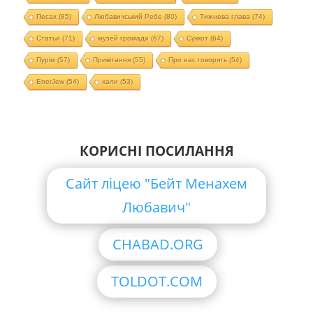
Песах
(85)
Любавичський Ребе
(80)
Тижнева глава
(74)
Статьи
(71)
музей громади
(67)
Суккот
(64)
Пурім
(57)
Привітання
(55)
Про нас говорять
(54)
EnerJew
(54)
хали
(53)
КОРИСНІ ПОСИЛАННЯ
Сайт ліцею "Бейт Менахем
Любавич"
CHABAD.ORG
TOLDOT.COM