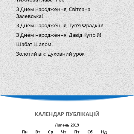
З Днем народження, Світлана
Залевська!
З Днем народження, Тув’я Фрадкін!
З Днем народження, Давід Купрій!
Шабат Шалом!
Золотий вік: духовний урок
КАЛЕНДАР
ПУБЛІКАЦІЙ
Липень 2019
Пн
Вт
Ср
Чт
Пт
Сб
Нд