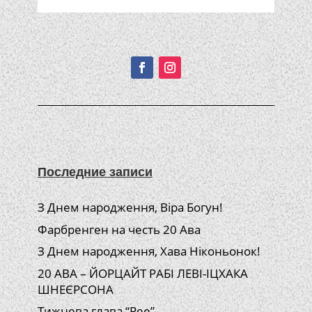
Подписывайтесь!
Последние записи
З Днем народження, Віра Богун!
Фарбренген на честь 20 Ава
З Днем народження, Хава Ніконьонок!
20 АВА – ЙОРЦАЙТ РАБІ ЛЕВІ-ІЦХАКА
ШНЕЄРСОНА
Тижнева глава “Рее”