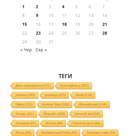
1
2
3
4
5
6
7
8
9
10
11
12
13
14
15
16
17
18
19
20
21
22
23
24
25
26
27
28
29
30
31
« Чер
Сер »
ТЕГИ
День народження
(707)
Благодійність
(307)
Новини
(299)
громада
(265)
Ліцей
(216)
Свято
(211)
Колель Тора
(188)
Жіночий клуб
(149)
Ханука
(111)
Йорцайт
(108)
Золотий вік
(104)
Хасидізм
(97)
JFuture
(88)
Пам'ятна дата
(88)
Песах
(85)
Любавичський Ребе
(80)
Тижнева глава
(74)