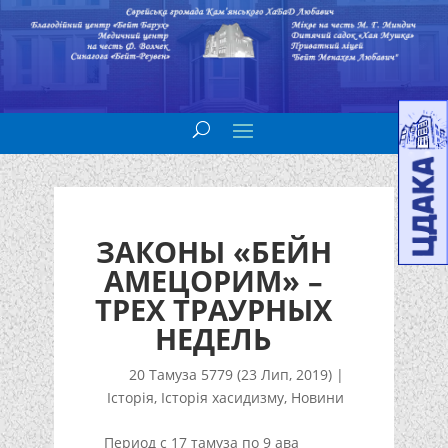
ЗАКОНЫ «БЕЙН
АМЕЦОРИМ» –
ТРЕХ ТРАУРНЫХ
НЕДЕЛЬ
20 Тамуза 5779 (23 Лип, 2019)
|
Історія
,
Історія хасидизму
,
Новини
Период с 17 тамуза по 9 ава