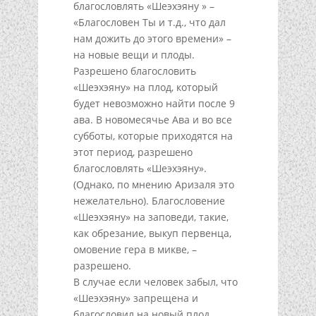
благословлять «Шеэхэяну » –
«Благословен Ты и т.д., что дал
нам дожить до этого времени» –
на новые вещи и плоды.
Разрешено благословить
«Шеэхэяну» на плод, который
будет невозможно найти после 9
ава. В новомесячье Ава и во все
субботы, которые приходятся на
этот период, разрешено
благословлять «Шеэхэяну».
(Однако, по мнению Аризаля это
нежелательно). Благословение
«Шеэхэяну» на заповеди, такие,
как обрезание, выкуп первенца,
омовение гера в микве, –
разрешено.
В случае если человек забыл, что
«Шеэхэяну» запрещена и
благословил на новый плод