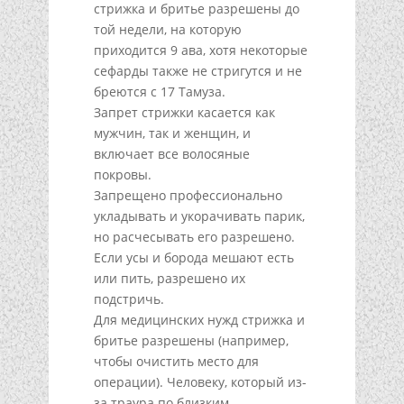
стрижка и бритье разрешены до
той недели, на которую
приходится 9 ава, хотя некоторые
сефарды также не стригутся и не
бреются с 17 Тамуза.
Запрет стрижки касается как
мужчин, так и женщин, и
включает все волосяные
покровы.
Запрещено профессионально
укладывать и укорачивать парик,
но расчесывать его разрешено.
Если усы и борода мешают есть
или пить, разрешено их
подстричь.
Для медицинских нужд стрижка и
бритье разрешены (например,
чтобы очистить место для
операции). Человеку, который из-
за траура по близким