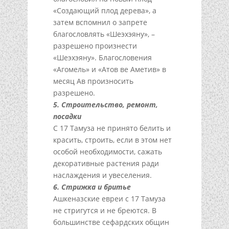
«Создающий плод дерева», а
затем вспомнил о запрете
благословлять «Шеэхэяну», –
разрешено произнести
«Шеэхэяну». Благословения
«Агомель» и «Атов ве Аметив» в
месяц Ав произносить
разрешено.
5. Строительство, ремонт,
посадки
С 17 Тамуза не принято белить и
красить, строить, если в этом нет
особой необходимости, сажать
декоративные растения ради
наслаждения и увеселения.
6. Стрижка и бритье
Ашкеназские евреи с 17 Тамуза
не стригутся и не бреются. В
большинстве сефардских общин