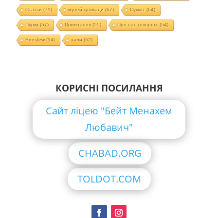
Статьи
(71)
музей громади
(67)
Суккот
(64)
Пурім
(57)
Привітання
(55)
Про нас говорять
(54)
EnerJew
(54)
хали
(52)
КОРИСНІ ПОСИЛАННЯ
Сайт ліцею "Бейт Менахем
Любавич"
CHABAD.ORG
TOLDOT.COM