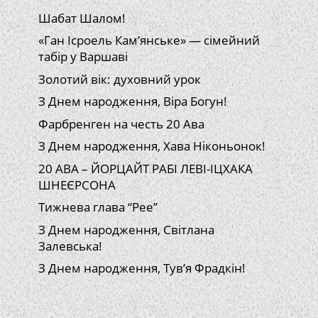
Шабат Шалом!
«Ган Ісроель Кам’янське» — сімейний
табір у Варшаві
Золотий вік: духовний урок
З Днем народження, Віра Богун!
Фарбренген на честь 20 Ава
З Днем народження, Хава Ніконьонок!
20 АВА – ЙОРЦАЙТ РАБІ ЛЕВІ-ІЦХАКА
ШНЕЄРСОНА
Тижнева глава “Рее”
З Днем народження, Світлана
Залевська!
З Днем народження, Тув’я Фрадкін!