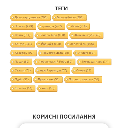
ТЕГИ
День народження
(705)
Благодійність
(308)
Новини
(299)
громада
(267)
Ліцей
(216)
Свято
(211)
Колель Тора
(188)
Жіночий клуб
(149)
Ханука
(111)
Йорцайт
(108)
Золотий вік
(105)
Хасидізм
(97)
Пам'ятна дата
(88)
JFuture
(88)
Песах
(85)
Любавичський Ребе
(80)
Тижнева глава
(74)
Статьи
(71)
музей громади
(67)
Суккот
(64)
Пурім
(57)
Привітання
(55)
Про нас говорять
(54)
EnerJew
(54)
хали
(53)
КОРИСНІ ПОСИЛАННЯ